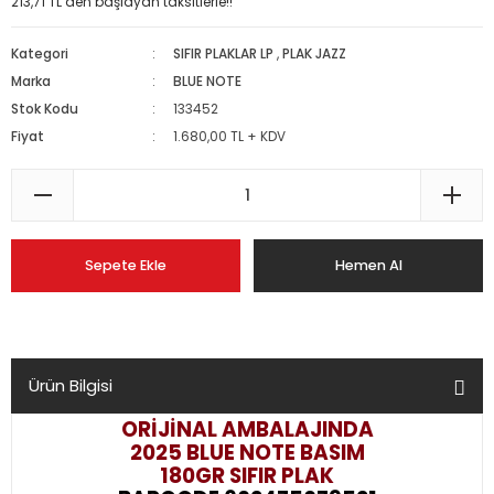
213,71 TL den başlayan taksitlerle!!
Kategori
SIFIR PLAKLAR LP
,
PLAK JAZZ
Marka
BLUE NOTE
Stok Kodu
133452
Fiyat
1.680,00 TL + KDV
Sepete Ekle
Hemen Al
Ürün Bilgisi
ORİJİNAL AMBALAJINDA
2025 BLUE NOTE BASIM
180GR SIFIR PLAK