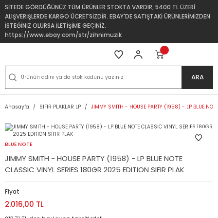
SİTEDE GÖRDÜĞÜNÜZ TÜM ÜRÜNLER STOKTA VARDIR, 5400 TL ÜZERİ
ALIŞVERİŞLERDE KARGO ÜCRETSİZDİR. EBAY'DE SATIŞTAKİ ÜRÜNLERİMİZDEN
İSTEĞİNİZ OLURSA İLETİŞİME GEÇİNİZ.
https://www.ebay.com/str/zihnimuzik
ARA
Anasayfa
SIFIR PLAKLAR LP
JIMMY SMITH - HOUSE PARTY (1958) - LP BLUE NOTE
BLUE NOTE
JIMMY SMITH - HOUSE PARTY (1958) - LP BLUE NOTE
CLASSIC VINYL SERIES 180GR 2025 EDITION SIFIR PLAK
Fiyat
2.016,00 TL