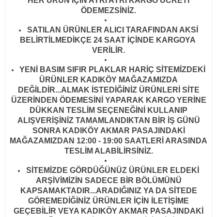
HER ÜRÜN İÇİN AYRI AYRI KARGO ÜCRETİ
ÖDEMEZSİNİZ.
SATILAN ÜRÜNLER ALICI TARAFINDAN AKSİ
BELİRTİLMEDİKÇE 24 SAAT İÇİNDE KARGOYA
VERİLİR
.
YENİ BASIM SIFIR PLAKLAR HARİÇ SİTEMİZDEKİ
ÜRÜNLER KADIKÖY MAĞAZAMIZDA
DEĞİLDİR...ALMAK İSTEDİĞİNİZ ÜRÜNLERİ SİTE
ÜZERİNDEN ÖDEMESİNİ YAPARAK KARGO YERİNE
DÜKKAN TESLİM SEÇENEĞİNİ KULLANIP
ALIŞVERİŞİNİZ TAMAMLANDIKTAN BİR İŞ GÜNÜ
SONRA KADIKÖY AKMAR PASAJINDAKİ
MAĞAZAMIZDAN 12:00 - 19:00 SAATLERİ ARASINDA
TESLİM ALABİLİRSİNİZ.
SİTEMİZDE GÖRDÜĞÜNÜZ ÜRÜNLER ELDEKİ
ARŞİVİMİZİN SADECE BİR BÖLÜMÜNÜ
KAPSAMAKTADIR...ARADIĞINIZ YA DA SİTEDE
GÖREMEDİĞİNİZ ÜRÜNLER İÇİN İLETİŞİME
GEÇEBİLİR VEYA KADIKÖY AKMAR PASAJINDAKİ