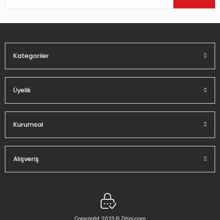
Ürün bilgilerinde hatalar bulunuyor.
Ürün fiyatı diğer sitelerden daha pahalı.
Bu ürüne benzer farklı alternatifler olmalı.
Kategoriler
Üyelik
Gönder
Kurumsal
Alışveriş
Copyright 2023 © Zihni.com