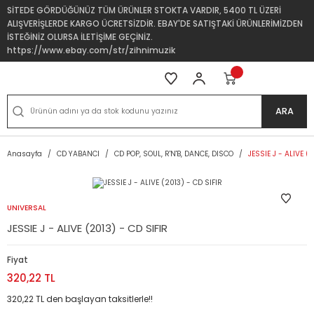
SİTEDE GÖRDÜĞÜNÜZ TÜM ÜRÜNLER STOKTA VARDIR, 5400 TL ÜZERİ
ALIŞVERİŞLERDE KARGO ÜCRETSİZDİR. EBAY'DE SATIŞTAKİ ÜRÜNLERİMİZDEN
İSTEĞİNİZ OLURSA İLETİŞİME GEÇİNİZ.
https://www.ebay.com/str/zihnimuzik
ARA
Anasayfa
CD YABANCI
CD POP, SOUL, R'N'B, DANCE, DISCO
JESSIE J - ALIVE (
UNIVERSAL
JESSIE J - ALIVE (2013) - CD SIFIR
Fiyat
320,22 TL
320,22 TL den başlayan taksitlerle!!