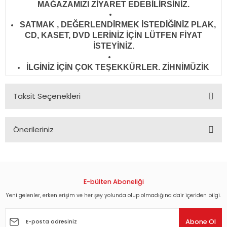
MAĞAZAMIZI ZİYARET EDEBİLİRSİNİZ.
SATMAK , DEĞERLENDİRMEK İSTEDİĞİNİZ PLAK,
CD, KASET, DVD LERİNİZ İÇİN LÜTFEN FİYAT
İSTEYİNİZ.
İLGİNİZ İÇİN ÇOK TEŞEKKÜRLER. ZİHNİMÜZİK
Taksit Seçenekleri
Önerileriniz
Bu ürünün fiyat bilgisi, resim, ürün açıklamalarında ve diğer
konularda yetersiz gördüğünüz noktaları öneri formunu
kullanarak tarafımıza iletebilirsiniz.
Görüş ve önerileriniz için teşekkür ederiz.
E-bülten Aboneliği
Yeni gelenler, erken erişim ve her şey yolunda olup olmadığına dair içeriden bilgi.
Ürün resmi kalitesiz, bozuk veya görüntülenemiyor.
Ürün açıklamasında eksik bilgiler bulunuyor.
Abone Ol