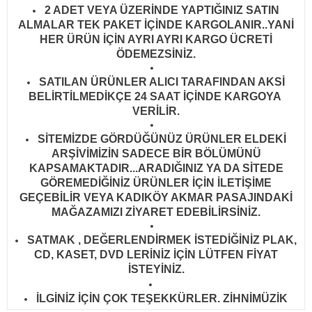
2 ADET VEYA ÜZERİNDE YAPTIĞINIZ SATIN
ALMALAR TEK PAKET İÇİNDE KARGOLANIR..YANİ
HER ÜRÜN İÇİN AYRI AYRI KARGO ÜCRETİ
ÖDEMEZSİNİZ.
SATILAN ÜRÜNLER ALICI TARAFINDAN AKSİ
BELİRTİLMEDİKÇE 24 SAAT İÇİNDE KARGOYA
VERİLİR
.
SİTEMİZDE GÖRDÜĞÜNÜZ ÜRÜNLER ELDEKİ
ARŞİVİMİZİN SADECE BİR BÖLÜMÜNÜ
KAPSAMAKTADIR...ARADIĞINIZ YA DA SİTEDE
GÖREMEDİĞİNİZ ÜRÜNLER İÇİN İLETİŞİME
GEÇEBİLİR VEYA KADIKÖY AKMAR PASAJINDAKİ
MAĞAZAMIZI ZİYARET EDEBİLİRSİNİZ.
SATMAK , DEĞERLENDİRMEK İSTEDİĞİNİZ PLAK,
CD, KASET, DVD LERİNİZ İÇİN LÜTFEN FİYAT
İSTEYİNİZ.
İLGİNİZ İÇİN ÇOK TEŞEKKÜRLER. ZİHNİMÜZİK