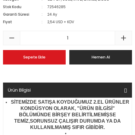
Stok Kodu
72546285
Garanti Süresi
24 Ay
Fiyat
2,54 USD + KDV
Sepete Ekle
Hemen Al
Ürün Bilgisi
SİTEMİZDE SATIŞA KOYDUĞUMUZ 2.EL ÜRÜNLER
KONDÜSYON OLARAK, "ÜRÜN BİLGİSİ"
BÖLÜMÜNDE BİRŞEY BELİRTİLMEMİŞSE
TEMİZ,SORUNSUZ ÇALIŞIR DURUMDA YA DA
KULLANILMAMIŞ SIFIR GİBİDİR
.