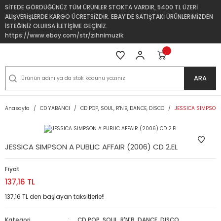
SİTEDE GÖRDÜĞÜNÜZ TÜM ÜRÜNLER STOKTA VARDIR, 5400 TL ÜZERİ
ALIŞVERİŞLERDE KARGO ÜCRETSİZDİR. EBAY'DE SATIŞTAKİ ÜRÜNLERİMİZDEN
İSTEĞİNİZ OLURSA İLETİŞİME GEÇİNİZ.
https://www.ebay.com/str/zihnimuzik
ARA
Anasayfa
CD YABANCI
CD POP, SOUL, R'N'B, DANCE, DISCO
JESSICA SIMPSON 
JESSICA SIMPSON A PUBLIC AFFAIR (2006) CD 2.EL
Fiyat
137,16 TL
137,16 TL den başlayan taksitlerle!!
Kategori
CD POP, SOUL, R'N'B, DANCE, DISCO