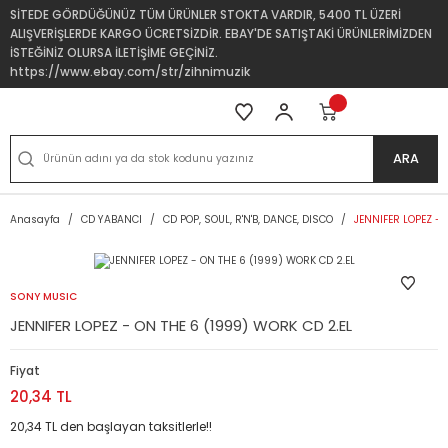
SİTEDE GÖRDÜĞÜNÜZ TÜM ÜRÜNLER STOKTA VARDIR, 5400 TL ÜZERİ
ALIŞVERİŞLERDE KARGO ÜCRETSİZDİR. EBAY'DE SATIŞTAKİ ÜRÜNLERİMİZDEN
İSTEĞİNİZ OLURSA İLETİŞİME GEÇİNİZ.
https://www.ebay.com/str/zihnimuzik
ARA
Anasayfa
CD YABANCI
CD POP, SOUL, R'N'B, DANCE, DISCO
JENNIFER LOPEZ - 
SONY MUSIC
JENNIFER LOPEZ - ON THE 6 (1999) WORK CD 2.EL
Fiyat
20,34 TL
20,34 TL den başlayan taksitlerle!!