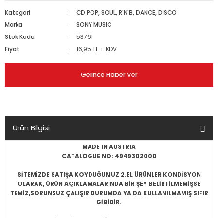
Kategori
CD POP, SOUL, R'N'B, DANCE, DISCO
Marka
SONY MUSIC
Stok Kodu
53761
Fiyat
16,95 TL + KDV
Gelince Haber Ver
Ürün Bilgisi
MADE IN AUSTRIA
CATALOGUE NO: 4949302000
SİTEMİZDE SATIŞA KOYDUĞUMUZ 2.EL ÜRÜNLER KONDİSYON
OLARAK, ÜRÜN AÇIKLAMALARINDA BİR ŞEY BELİRTİLMEMİŞSE
TEMİZ,SORUNSUZ ÇALIŞIR DURUMDA YA DA KULLANILMAMIŞ SIFIR
GİBİDİR.