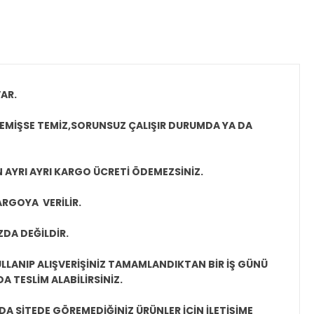
AR.
MEMİŞSE TEMİZ,SORUNSUZ ÇALIŞIR DURUMDA YA DA
N AYRI AYRI KARGO ÜCRETİ ÖDEMEZSİNİZ.
ARGOYA VERİLİR.
ZDA DEĞİLDİR.
LLANIP ALIŞVERİŞİNİZ TAMAMLANDIKTAN BİR İŞ GÜNÜ
 TESLİM ALABİLİRSİNİZ.
A SİTEDE GÖREMEDİĞİNİZ ÜRÜNLER İÇİN İLETİŞİME