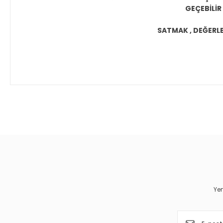
GEÇEBİLİR
SATMAK , DEĞERLEN
Bu ürünün fiyat bilgisi, resim, ürün açıklamalarında ve diğer 
Görüş ve önerileriniz için teşekkür ederiz.
Ürün resmi kalitesiz, bozuk veya görüntülenemiyor.
Ürün açıklamasında eksik bilgiler bulunuyor.
Ürün bilgilerinde hatalar bulunuyor.
Yen
Ürün fiyatı diğer sitelerden daha pahalı.
Bu ürüne benzer farklı alternatifler olmalı.