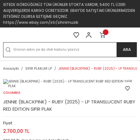
SİTEDE GÖRDÜĞÜNÜZ TÜM ÜRÜNLER STOKTA VARDIR, 5400 TL ÜZERİ
ALIŞVERİŞLERDE KARGO ÜCRETSİZDİR. EBAY'DE SATIŞTAKİ ÜRÜNLERİMİZDEN
İSTEĞİNİZ OLURSA İLETİŞİME GEÇİNİZ.
https://www.ebay.com/str/zihnimuzik
ARA
Anasayfa
SIFIR PLAKLAR LP
JENNIE (BLACKPINK) - RUBY (2025) - LP TRANSLUCE
COLUMBIA
JENNIE (BLACKPINK) - RUBY (2025) - LP TRANSLUCENT RUBY
RED EDITION SIFIR PLAK
Fiyat
2.700,00 TL