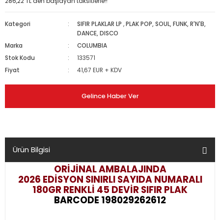
286,22 TL den başlayan taksitlerle!!
Kategori
SIFIR PLAKLAR LP
,
PLAK POP, SOUL, FUNK, R'N'B,
DANCE, DISCO
Marka
COLUMBIA
Stok Kodu
133571
Fiyat
41,67 EUR + KDV
Gelince Haber Ver
Ürün Bilgisi
ORİJİNAL AMBALAJINDA
2026 EDİSYON SINIRLI SAYIDA NUMARALI
180GR RENKLİ 45 DEVİR
SIFIR PLAK
BARCODE 198029262612