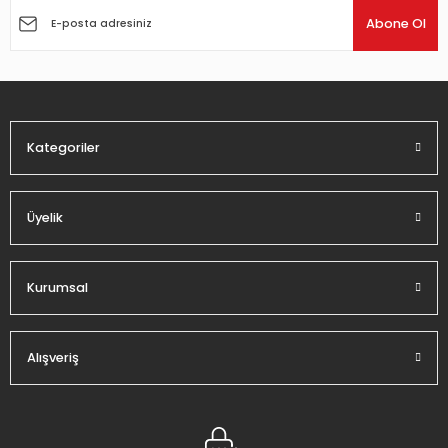
Ürün açıklamasında eksik bilgiler bulunuyor.
Abone Ol
Ürün bilgilerinde hatalar bulunuyor.
Ürün fiyatı diğer sitelerden daha pahalı.
Bu ürüne benzer farklı alternatifler olmalı.
Kategoriler
Üyelik
Gönder
Kurumsal
Alışveriş