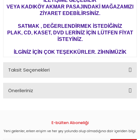
İLETİŞİME GEÇEBİLİR
VEYA KADIKÖY AKMAR PASAJINDAKİ MAĞAZAMIZI
ZİYARET EDEBİLİRSİNİZ.
SATMAK , DEĞERLENDİRMEK İSTEDİĞİNİZ
PLAK, CD, KASET, DVD LERİNİZ İÇİN LÜTFEN FİYAT
İSTEYİNİZ.
İLGİNİZ İÇİN ÇOK TEŞEKKÜRLER. ZİHNİMÜZİK
Taksit Seçenekleri
Önerileriniz
Bu ürünün fiyat bilgisi, resim, ürün açıklamalarında ve diğer
konularda yetersiz gördüğünüz noktaları öneri formunu
kullanarak tarafımıza iletebilirsiniz.
Görüş ve önerileriniz için teşekkür ederiz.
E-bülten Aboneliği
Yeni gelenler, erken erişim ve her şey yolunda olup olmadığına dair içeriden bilgi.
Ürün resmi kalitesiz, bozuk veya görüntülenemiyor.