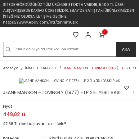
SİTEDE GÖRDÜĞÜNÜZ TÜM ÜRÜNLER STOKTA VARDIR, 5400 TL ÜZERİ
ALIŞVERİŞLERDE KARGO ÜCRETSİZDİR. EBAY'DE SATIŞTAKİ ÜRÜNLERİMİZDEN
İSTEĞİNİZ OLURSA İLETİŞİME GEÇİNİZ.
https://www.ebay.com/str/zihnimuzik
ARA
Anasayfa
İKİNCİ EL PLAKLAR LP
JEANE MANSON – LOVINGLY (1977) - LP 2.EL YER
JEANE MANSON – LOVINGLY (1977) - LP 2.EL YERLİ BASKI PLAK
Fiyat
449,82 TL
47,68 TL den başlayan taksitlerle!!
Kategori
İKİNCİ EL PLAKLAR LP
,
PLAK CHANSON,