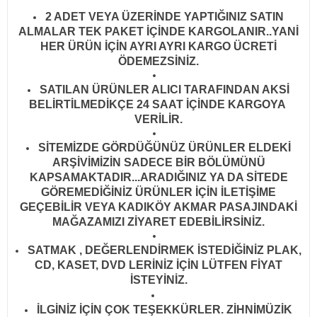
2 ADET VEYA ÜZERİNDE YAPTIĞINIZ SATIN
ALMALAR TEK PAKET İÇİNDE KARGOLANIR..YANİ
HER ÜRÜN İÇİN AYRI AYRI KARGO ÜCRETİ
ÖDEMEZSİNİZ.
SATILAN ÜRÜNLER ALICI TARAFINDAN AKSİ
BELİRTİLMEDİKÇE 24 SAAT İÇİNDE KARGOYA
VERİLİR
.
SİTEMİZDE GÖRDÜĞÜNÜZ ÜRÜNLER ELDEKİ
ARŞİVİMİZİN SADECE BİR BÖLÜMÜNÜ
KAPSAMAKTADIR...ARADIĞINIZ YA DA SİTEDE
GÖREMEDİĞİNİZ ÜRÜNLER İÇİN İLETİŞİME
GEÇEBİLİR VEYA KADIKÖY AKMAR PASAJINDAKİ
MAĞAZAMIZI ZİYARET EDEBİLİRSİNİZ.
SATMAK , DEĞERLENDİRMEK İSTEDİĞİNİZ PLAK,
CD, KASET, DVD LERİNİZ İÇİN LÜTFEN FİYAT
İSTEYİNİZ.
İLGİNİZ İÇİN ÇOK TEŞEKKÜRLER. ZİHNİMÜZİK