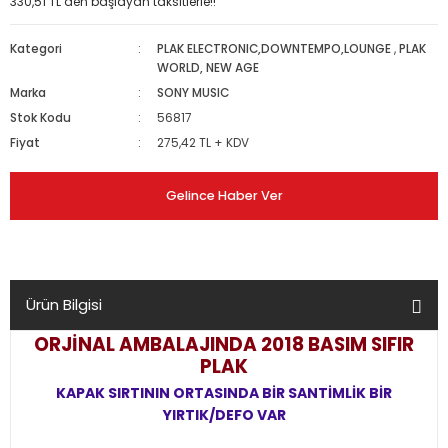
330,51 TL den başlayan taksitlerle!!
Kategori
PLAK ELECTRONIC,DOWNTEMPO,LOUNGE
,
PLAK
WORLD, NEW AGE
Marka
SONY MUSIC
Stok Kodu
56817
Fiyat
275,42 TL + KDV
Gelince Haber Ver
Ürün Bilgisi
ORJİNAL AMBALAJINDA 2018 BASIM SIFIR
PLAK
KAPAK SIRTININ ORTASINDA BİR SANTİMLİK BİR
YIRTIK/DEFO VAR