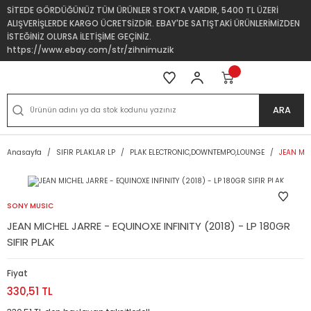
SİTEDE GÖRDÜĞÜNÜZ TÜM ÜRÜNLER STOKTA VARDIR, 5400 TL ÜZERİ
ALIŞVERİŞLERDE KARGO ÜCRETSİZDİR. EBAY'DE SATIŞTAKİ ÜRÜNLERİMİZDEN
İSTEĞİNİZ OLURSA İLETİŞİME GEÇİNİZ.
https://www.ebay.com/str/zihnimuzik
ARA
Anasayfa
SIFIR PLAKLAR LP
PLAK ELECTRONIC,DOWNTEMPO,LOUNGE
JEAN MIC
SONY MUSIC
JEAN MICHEL JARRE - EQUINOXE INFINITY (2018) - LP 180GR
SIFIR PLAK
Fiyat
330,51 TL