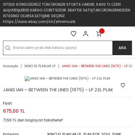
SİTEDE GÖRDÜĞÜNÜZ TÜM ÜRÜNLER STOKTA VARDIR, 5400 TL ÜZERİ
ALIŞVERİŞLERDE KARGO ÜCRETSİZDİR. EBAY'DE SATIŞTAKİ ÜRÜNLERİMİZDEN
İSTEĞİNİZ OLURSA İLETİŞİME GEÇİNİZ.
https://www.ebay.com/str/zihnimuzik
ARA
Anasayfa
İKİNCİ EL PLAKLAR LP
JANIS IAN – BETWEEN THE LINES (1975) - LP 2.EL
JANIS IAN – BETWEEN THE LINES (1975) - LP 2.EL PLAK
Fiyat
675,00 TL
71,56 TL den başlayan taksitlerle!!
Kategori
İKİNCİ EL PLAKLAR LP
,
PLAK POP, SOUL, FUNK,