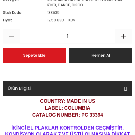
R'N'B, DANCE, DISCO
Stok Kodu
133535
Fiyat
12,50 USD + KDV
Sepete Ekle
Hemen Al
Ürün Bilgisi
COUNTRY: MADE IN US
LABEL: COLUMBIA
CATALOG NUMBER: PC 33394
İKİNCİ EL PLAKLAR KONTROLDEN GEÇMİŞTİR,
KONDİSYON OLARAK 7 VE ÜSTÜ OLMASINA DİKKAT