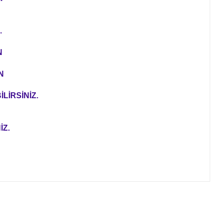
.
N
N
LİRSİNİZ.
İZ.
ıza iletebilirsiniz.