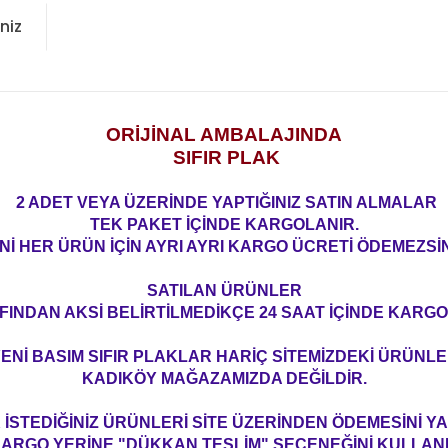
niz
ORİJİNAL AMBALAJINDA
SIFIR PLAK
2 ADET VEYA ÜZERİNDE YAPTIĞINIZ SATIN ALMALAR
TEK PAKET İÇİNDE KARGOLANIR.
Nİ HER ÜRÜN İÇİN AYRI AYRI KARGO ÜCRETİ ÖDEMEZSİN
SATILAN ÜRÜNLER
FINDAN AKSİ BELİRTİLMEDİKÇE 24 SAAT İÇİNDE KARGO
ENİ BASIM SIFIR PLAKLAR HARİÇ SİTEMİZDEKİ ÜRÜNL
KADIKÖY MAĞAZAMIZDA DEĞİLDİR.
İSTEDİĞİNİZ ÜRÜNLERİ SİTE ÜZERİNDEN ÖDEMESİNİ 
ARGO YERİNE "DÜKKAN TESLİM" SEÇENEĞİNİ KULLAN