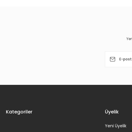
Ürün resmi kalitesiz, bozuk veya görüntülenemiyor.
Ürün açıklamasında eksik bilgiler bulunuyor.
Ürün bilgilerinde hatalar bulunuyor.
Yen
Ürün fiyatı diğer sitelerden daha pahalı.
Bu ürüne benzer farklı alternatifler olmalı.
Kategoriler
Üyelik
Yeni Üyelik