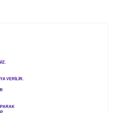
İZ.
YA VERİLİR.
ER
YAPARAK
IP