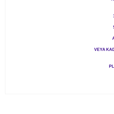
VEYA KAD
PL
Bu ürünün fiyat bilgisi, resim, ürün açıklamalarında ve diğer 
Görüş ve önerileriniz için teşekkür ederiz.