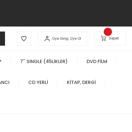
A
Sepet
Üye Girişi,
Üye Ol
P
7'' SINGLE (45LİKLER)
DVD FİLM
ANCI
CD YERLİ
KİTAP, DERGİ