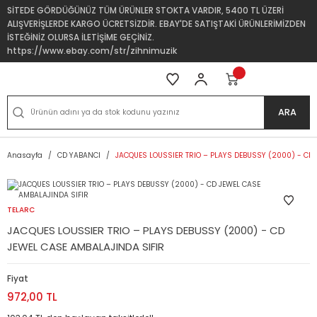
SİTEDE GÖRDÜĞÜNÜZ TÜM ÜRÜNLER STOKTA VARDIR, 5400 TL ÜZERİ
ALIŞVERİŞLERDE KARGO ÜCRETSİZDİR. EBAY'DE SATIŞTAKİ ÜRÜNLERİMİZDEN
İSTEĞİNİZ OLURSA İLETİŞİME GEÇİNİZ.
https://www.ebay.com/str/zihnimuzik
ARA
Anasayfa
CD YABANCI
JACQUES LOUSSIER TRIO – PLAYS DEBUSSY (2000) - CD 
TELARC
JACQUES LOUSSIER TRIO – PLAYS DEBUSSY (2000) - CD
JEWEL CASE AMBALAJINDA SIFIR
Fiyat
972,00 TL