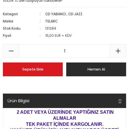
103,04 TL den başlayan taksitlerle!!
Kategori
CD YABANCI
,
CD JAZZ
Marka
TELARC
Stok Kodu
131284
Fiyat
15,00 EUR + KDV
Sepete Ekle
Hemen Al
Ürün Bilgisi
2 ADET VEYA ÜZERİNDE YAPTIĞINIZ SATIN
ALMALAR
TEK PAKET İÇİNDE KARGOLANIR.