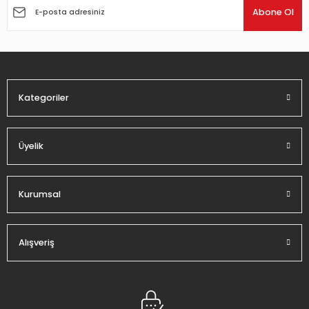
Ürün açıklamasında eksik bilgiler bulunuyor.
Abone Ol
Ürün bilgilerinde hatalar bulunuyor.
Ürün fiyatı diğer sitelerden daha pahalı.
Bu ürüne benzer farklı alternatifler olmalı.
Kategoriler
Üyelik
Gönder
Kurumsal
Alışveriş