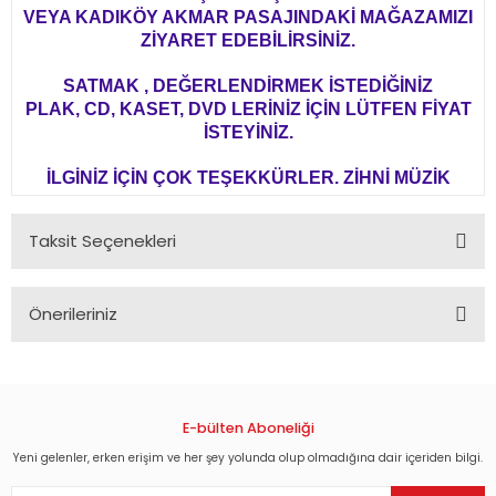
VEYA KADIKÖY AKMAR PASAJINDAKİ MAĞAZAMIZI
ZİYARET EDEBİLİRSİNİZ.
SATMAK , DEĞERLENDİRMEK İSTEDİĞİNİZ
PLAK, CD, KASET, DVD LERİNİZ İÇİN LÜTFEN FİYAT
İSTEYİNİZ.
İLGİNİZ İÇİN ÇOK TEŞEKKÜRLER. ZİHNİ MÜZİK
Taksit Seçenekleri
Önerileriniz
Bu ürünün fiyat bilgisi, resim, ürün açıklamalarında ve diğer
konularda yetersiz gördüğünüz noktaları öneri formunu
kullanarak tarafımıza iletebilirsiniz.
Görüş ve önerileriniz için teşekkür ederiz.
E-bülten Aboneliği
Yeni gelenler, erken erişim ve her şey yolunda olup olmadığına dair içeriden bilgi.
Ürün resmi kalitesiz, bozuk veya görüntülenemiyor.