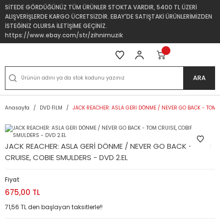
SİTEDE GÖRDÜĞÜNÜZ TÜM ÜRÜNLER STOKTA VARDIR, 5400 TL ÜZERİ
ALIŞVERİŞLERDE KARGO ÜCRETSİZDİR. EBAY'DE SATIŞTAKİ ÜRÜNLERİMİZDEN
İSTEĞİNİZ OLURSA İLETİŞİME GEÇİNİZ.
https://www.ebay.com/str/zihnimuzik
ARA
Anasayfa
DVD FİLM
JACK REACHER: ASLA GERİ DÖNME / NEVER GO BACK - TOM C
JACK REACHER: ASLA GERİ DÖNME / NEVER GO BACK - TOM
CRUISE, COBIE SMULDERS - DVD 2.EL
Fiyat
675,00 TL
71,56 TL den başlayan taksitlerle!!