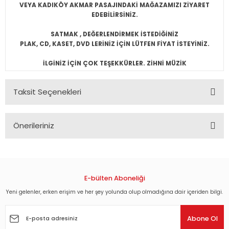
VEYA KADIKÖY AKMAR PASAJINDAKİ MAĞAZAMIZI ZİYARET
EDEBİLİRSİNİZ.
SATMAK , DEĞERLENDİRMEK İSTEDİĞİNİZ
PLAK, CD, KASET, DVD LERİNİZ İÇİN LÜTFEN FİYAT İSTEYİNİZ.
İLGİNİZ İÇİN ÇOK TEŞEKKÜRLER. ZİHNİ MÜZİK
Taksit Seçenekleri
Önerileriniz
Bu ürünün fiyat bilgisi, resim, ürün açıklamalarında ve diğer
konularda yetersiz gördüğünüz noktaları öneri formunu
kullanarak tarafımıza iletebilirsiniz.
Görüş ve önerileriniz için teşekkür ederiz.
E-bülten Aboneliği
Yeni gelenler, erken erişim ve her şey yolunda olup olmadığına dair içeriden bilgi.
Ürün resmi kalitesiz, bozuk veya görüntülenemiyor.
Ürün açıklamasında eksik bilgiler bulunuyor.
Abone Ol