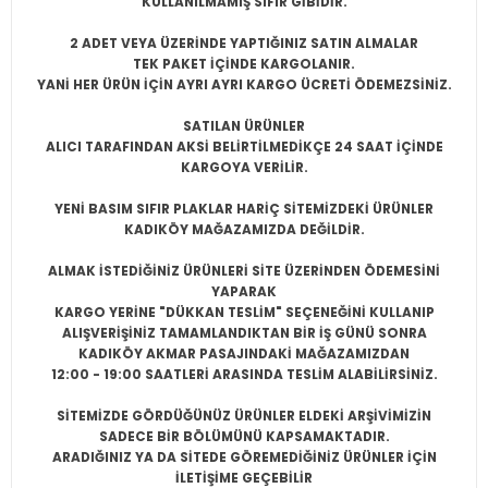
KULLANILMAMIŞ SIFIR
GİBİDİR.
2 ADET VEYA ÜZERİNDE YAPTIĞINIZ SATIN ALMALAR
TEK PAKET İÇİNDE KARGOLANIR.
YANİ HER ÜRÜN İÇİN AYRI AYRI KARGO ÜCRETİ ÖDEMEZSİNİZ.
SATILAN ÜRÜNLER
ALICI TARAFINDAN AKSİ BELİRTİLMEDİKÇE 24 SAAT İÇİNDE
KARGOYA VERİLİR.
YENİ BASIM SIFIR PLAKLAR HARİÇ SİTEMİZDEKİ ÜRÜNLER
KADIKÖY MAĞAZAMIZDA DEĞİLDİR.
ALMAK İSTEDİĞİNİZ ÜRÜNLERİ SİTE ÜZERİNDEN ÖDEMESİNİ
YAPARAK
KARGO YERİNE "DÜKKAN TESLİM" SEÇENEĞİNİ KULLANIP
ALIŞVERİŞİNİZ TAMAMLANDIKTAN BİR İŞ GÜNÜ SONRA
KADIKÖY AKMAR PASAJINDAKİ MAĞAZAMIZDAN
12:00 - 19:00 SAATLERİ ARASINDA TESLİM ALABİLİRSİNİZ.
SİTEMİZDE GÖRDÜĞÜNÜZ ÜRÜNLER ELDEKİ ARŞİVİMİZİN
SADECE BİR BÖLÜMÜNÜ KAPSAMAKTADIR.
ARADIĞINIZ YA DA SİTEDE GÖREMEDİĞİNİZ ÜRÜNLER İÇİN
İLETİŞİME GEÇEBİLİR