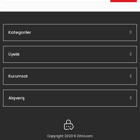
Ürün bilgilerinde hatalar bulunuyor.
Ürün fiyatı diğer sitelerden daha pahalı.
Bu ürüne benzer farklı alternatifler olmalı.
Kategoriler
Üyelik
Gönder
Kurumsal
Alışveriş
Copyright 2023 © Zihni.com