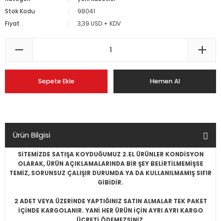
Stok Kodu
98041
Fiyat
3,39 USD + KDV
Sepete Ekle
Hemen Al
Ürün Bilgisi
SİTEMİZDE SATIŞA KOYDUĞUMUZ 2.EL ÜRÜNLER KONDİSYON
OLARAK, ÜRÜN AÇIKLAMALARINDA BİR ŞEY BELİRTİLMEMİŞSE
TEMİZ, SORUNSUZ ÇALIŞIR DURUMDA YA DA KULLANILMAMIŞ SIFIR
GİBİDİR.
2 ADET VEYA ÜZERİNDE YAPTIĞINIZ SATIN ALMALAR TEK PAKET
İÇİNDE KARGOLANIR. YANİ HER ÜRÜN İÇİN AYRI AYRI KARGO
ÜCRETİ ÖDEMEZSİNİZ.