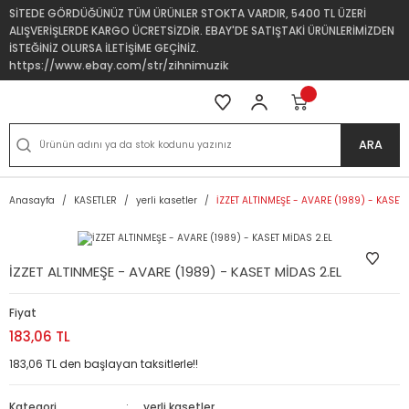
SİTEDE GÖRDÜĞÜNÜZ TÜM ÜRÜNLER STOKTA VARDIR, 5400 TL ÜZERİ
ALIŞVERİŞLERDE KARGO ÜCRETSİZDİR. EBAY'DE SATIŞTAKİ ÜRÜNLERİMİZDEN
İSTEĞİNİZ OLURSA İLETİŞİME GEÇİNİZ.
https://www.ebay.com/str/zihnimuzik
ARA
Anasayfa
KASETLER
yerli kasetler
İZZET ALTINMEŞE - AVARE (1989) - KASET 
İZZET ALTINMEŞE - AVARE (1989) - KASET MİDAS 2.EL
Fiyat
183,06 TL
183,06 TL den başlayan taksitlerle!!
Kategori
yerli kasetler