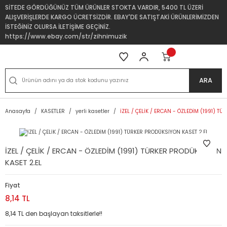
SİTEDE GÖRDÜĞÜNÜZ TÜM ÜRÜNLER STOKTA VARDIR, 5400 TL ÜZERİ
ALIŞVERİŞLERDE KARGO ÜCRETSİZDİR. EBAY'DE SATIŞTAKİ ÜRÜNLERİMİZDEN
İSTEĞİNİZ OLURSA İLETİŞİME GEÇİNİZ.
https://www.ebay.com/str/zihnimuzik
ARA
Anasayfa
KASETLER
yerli kasetler
İZEL / ÇELİK / ERCAN - ÖZLEDİM (1991) T
İZEL / ÇELİK / ERCAN - ÖZLEDİM (1991) TÜRKER PRODÜKSİYON
KASET 2.EL
Fiyat
8,14 TL
8,14 TL den başlayan taksitlerle!!