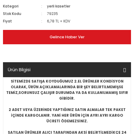
Kategori
yerli kasetler
Stok Kodu
79235
Fiyat
6,78 TL + KDV
Gelince Haber Ver
Ürün Bilgisi
SİTEMİZDE SATIŞA KOYDUĞUMUZ 2.EL ÜRÜNLER KONDİSYON
OLARAK, ÜRÜN AÇIKLAMALARINDA BİR ŞEY BELİRTİLMEMİŞSE
TEMİZ,SORUNSUZ ÇALIŞIR DURUMDA YA DA KULLANILMAMIŞ SIFIR
GİBİDİR.
2 ADET VEYA ÜZERİNDE YAPTIĞINIZ SATIN ALMALAR TEK PAKET
İÇİNDE KARGOLANIR. YANİ HER ÜRÜN İÇİN AYRI AYRI KARGO
ÜCRETİ ÖDEMEZSİNİZ.
SATILAN ÜRÜNLER ALICI TARAFINDAN AKSİ BELİRTİLMEDİKÇE 24