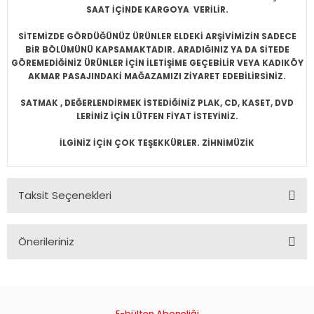
SAAT İÇİNDE KARGOYA VERİLİR.
SİTEMİZDE GÖRDÜĞÜNÜZ ÜRÜNLER ELDEKİ ARŞİVİMİZİN SADECE
BİR BÖLÜMÜNÜ KAPSAMAKTADIR. ARADIĞINIZ YA DA SİTEDE
GÖREMEDİĞİNİZ ÜRÜNLER İÇİN İLETİŞİME GEÇEBİLİR VEYA KADIKÖY
AKMAR PASAJINDAKİ MAĞAZAMIZI ZİYARET EDEBİLİRSİNİZ.
SATMAK , DEĞERLENDİRMEK İSTEDİĞİNİZ PLAK, CD, KASET, DVD
LERİNİZ İÇİN LÜTFEN FİYAT İSTEYİNİZ.
İLGİNİZ İÇİN ÇOK TEŞEKKÜRLER. ZİHNİMÜZİK
Taksit Seçenekleri
Önerileriniz
Bu ürünün fiyat bilgisi, resim, ürün açıklamalarında ve diğer
konularda yetersiz gördüğünüz noktaları öneri formunu
kullanarak tarafımıza iletebilirsiniz.
Görüş ve önerileriniz için teşekkür ederiz.
E-bülten Aboneliği