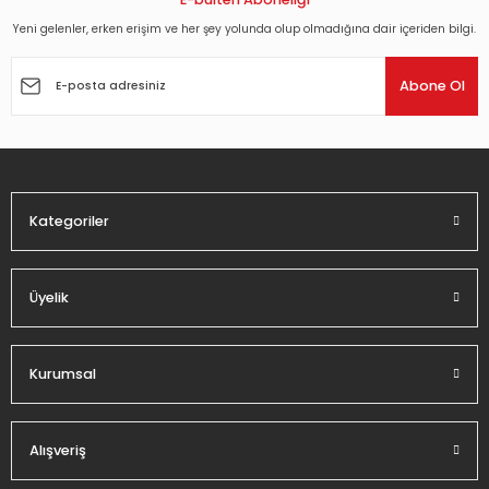
Yeni gelenler, erken erişim ve her şey yolunda olup olmadığına dair içeriden bilgi.
Ürün resmi kalitesiz, bozuk veya görüntülenemiyor.
Ürün açıklamasında eksik bilgiler bulunuyor.
Abone Ol
Ürün bilgilerinde hatalar bulunuyor.
Ürün fiyatı diğer sitelerden daha pahalı.
Bu ürüne benzer farklı alternatifler olmalı.
Kategoriler
Üyelik
Gönder
Kurumsal
Alışveriş