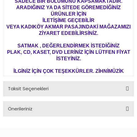
SADECE BİR BÖLÜMÜNÜ KAPSAMAKTADIR.
ARADIĞINIZ YA DA SİTEDE GÖREMEDİĞİNİZ
ÜRÜNLER İÇİN
İLETİŞİME GEÇEBİLİR
VEYA KADIKÖY AKMAR PASAJINDAKİ MAĞAZAMIZI
ZİYARET EDEBİLİRSİNİZ.
SATMAK , DEĞERLENDİRMEK İSTEDİĞİNİZ
PLAK, CD, KASET, DVD LERİNİZ İÇİN LÜTFEN FİYAT
İSTEYİNİZ.
İLGİNİZ İÇİN ÇOK TEŞEKKÜRLER. ZİHNİMÜZİK
Taksit Seçenekleri
Önerileriniz
Bu ürünün fiyat bilgisi, resim, ürün açıklamalarında ve diğer
konularda yetersiz gördüğünüz noktaları öneri formunu
kullanarak tarafımıza iletebilirsiniz.