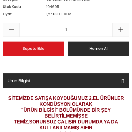
Stok Kodu
104695
Fiyat
1,27 USD + KDV
Sepete Ekle
Hemen Al
Ürün Bilgisi
SİTEMİZDE SATIŞA KOYDUĞUMUZ 2.EL ÜRÜNLER
KONDÜSYON OLARAK
"ÜRÜN BİLGİSİ" BÖLÜMÜNDE BİR ŞEY
BELİRTİLMEMİŞSE
TEMİZ,SORUNSUZ ÇALIŞIR DURUMDA YA DA
KULLANILMAMIŞ SIFIR