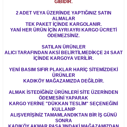
GİBİDİR.
2 ADET VEYA ÜZERİNDE YAPTIĞINIZ SATIN
ALMALAR
TEK PAKET İÇİNDE KARGOLANIR.
YANİ HER ÜRÜN İÇİN AYRI AYRI KARGO ÜCRETİ
ÖDEMEZSİNİZ.
SATILAN ÜRÜNLER
ALICI TARAFINDAN AKSİ BELİRTİLMEDİKÇE 24 SAAT
İÇİNDE KARGOYA VERİLİR.
YENİ BASIM SIFIR PLAKLAR HARİÇ SİTEMİZDEKİ
ÜRÜNLER
KADIKÖY MAĞAZAMIZDA DEĞİLDİR.
ALMAK İSTEDİĞİNİZ ÜRÜNLERİ SİTE ÜZERİNDEN
ÖDEMESİNİ YAPARAK
KARGO YERİNE "DÜKKAN TESLİM" SEÇENEĞİNİ
KULLANIP
ALIŞVERİŞİNİZ TAMAMLANDIKTAN BİR İŞ GÜNÜ
SONRA
KADIKÖY AKMAR PASAJINDAKİ MAĞAZAMIZDAN