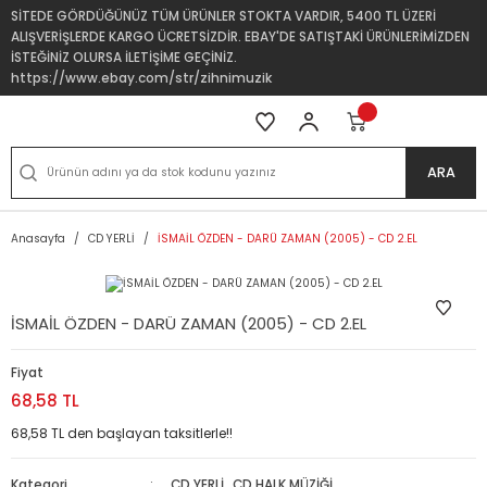
SİTEDE GÖRDÜĞÜNÜZ TÜM ÜRÜNLER STOKTA VARDIR, 5400 TL ÜZERİ
ALIŞVERİŞLERDE KARGO ÜCRETSİZDİR. EBAY'DE SATIŞTAKİ ÜRÜNLERİMİZDEN
İSTEĞİNİZ OLURSA İLETİŞİME GEÇİNİZ.
https://www.ebay.com/str/zihnimuzik
ARA
Anasayfa
CD YERLİ
İSMAİL ÖZDEN - DARÜ ZAMAN (2005) - CD 2.EL
İSMAİL ÖZDEN - DARÜ ZAMAN (2005) - CD 2.EL
Fiyat
68,58 TL
68,58 TL den başlayan taksitlerle!!
Kategori
CD YERLİ
,
CD HALK MÜZİĞİ