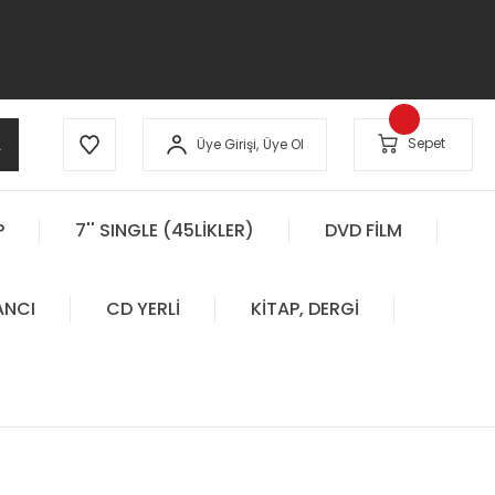
A
Sepet
Üye Girişi,
Üye Ol
P
7'' SINGLE (45LİKLER)
DVD FİLM
ANCI
CD YERLİ
KİTAP, DERGİ