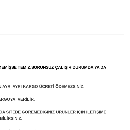
MEMİŞSE TEMİZ,SORUNSUZ ÇALIŞIR DURUMDA YA DA
N AYRI AYRI KARGO ÜCRETİ ÖDEMEZSİNİZ.
ARGOYA VERİLİR.
A SİTEDE GÖREMEDİĞİNİZ ÜRÜNLER İÇİN İLETİŞİME
İLİRSİNİZ.