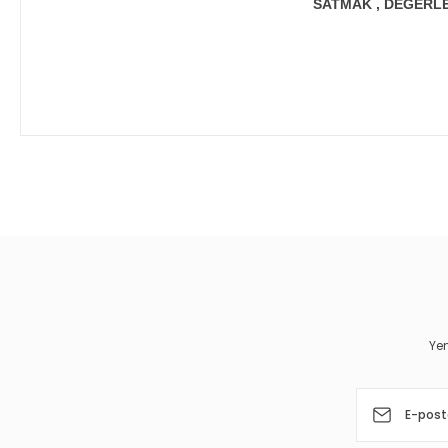
SATMAK , DEĞERLEN
Bu ürünün fiyat bilgisi, resim, ürün açıklamalarında ve diğer 
Görüş ve önerileriniz için teşekkür ederiz.
Ürün resmi kalitesiz, bozuk veya görüntülenemiyor.
Ürün açıklamasında eksik bilgiler bulunuyor.
Ürün bilgilerinde hatalar bulunuyor.
Yen
Ürün fiyatı diğer sitelerden daha pahalı.
Bu ürüne benzer farklı alternatifler olmalı.