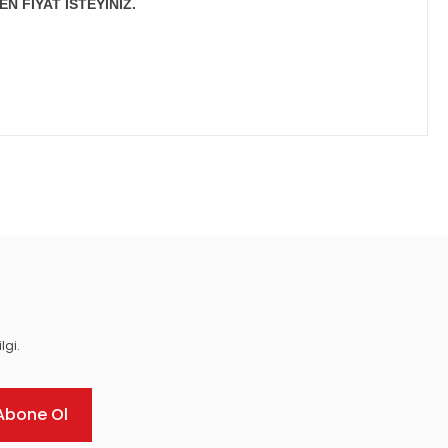
N FİYAT İSTEYİNİZ.
ıza iletebilirsiniz.
lgi.
Abone Ol