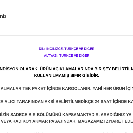
niz
DİL: İNGİLİZCE, TÜRKÇE VE DİĞER
ALTYAZI: TÜRKÇE VE DİĞER
NDİSYON OLARAK, ÜRÜN AÇIKLAMALARINDA BİR ŞEY BELİRTİL
KULLANILMAMIŞ SIFIR GİBİDİR.
N ALMALAR TEK PAKET İÇİNDE KARGOLANIR. YANİ HER ÜRÜN İÇİ
R ALICI TARAFINDAN AKSİ BELİRTİLMEDİKÇE 24 SAAT İÇİNDE K
ZİN SADECE BİR BÖLÜMÜNÜ KAPSAMAKTADIR. ARADIĞINIZ YA D
 VEYA KADIKÖY AKMAR PASAJINDAKİ MAĞAZAMIZI ZİYARET EDEB