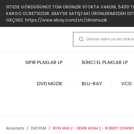
SİTEDE GÖRDÜĞÜNÜZ TÜM ÜRÜNLER STOKTA VARDIR, 5400 TL 
KARGO ÜCRETSİZDİR. EBAY'DE SATIŞTAKİ ÜRÜNLERİMİZDEN İSTE
GEÇİNİZ. https://www.ebay.com/str/zihnimuzik
SIFIR PLAKLAR LP
İKİNCİ EL PLAKLAR LP
DVD MÜZİK
BLU-RAY
VCD
Anasayfa
DVD FİLM
IRON MAN 2 - DEMİR ADAM 2 - ROBERT DOWNEY 