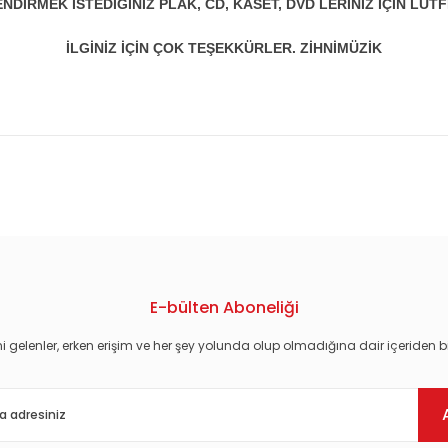
DİRMEK İSTEDİĞİNİZ PLAK, CD, KASET, DVD LERİNİZ İÇİN LÜTFE
İLGİNİZ İÇİN ÇOK TEŞEKKÜRLER. ZİHNİMÜZİK
konularda yetersiz gördüğünüz noktaları öneri formunu kullanarak tarafım
E-bülten Aboneliği
i gelenler, erken erişim ve her şey yolunda olup olmadığına dair içeriden bi