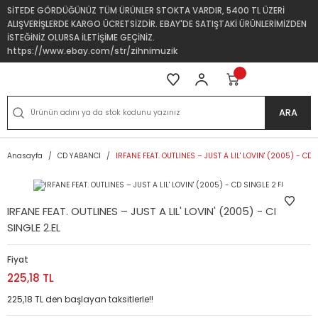
SİTEDE GÖRDÜĞÜNÜZ TÜM ÜRÜNLER STOKTA VARDIR, 5400 TL ÜZERİ
ALIŞVERİŞLERDE KARGO ÜCRETSİZDİR. EBAY'DE SATIŞTAKİ ÜRÜNLERİMİZDEN
İSTEĞİNİZ OLURSA İLETİŞİME GEÇİNİZ.
https://www.ebay.com/str/zihnimuzik
ARA
Anasayfa
CD YABANCI
IRFANE FEAT. OUTLINES – JUST A LIL' LOVIN' (2005) - CD 
IRFANE FEAT. OUTLINES – JUST A LIL' LOVIN' (2005) - CD
SINGLE 2.EL
Fiyat
225,18 TL
225,18 TL den başlayan taksitlerle!!