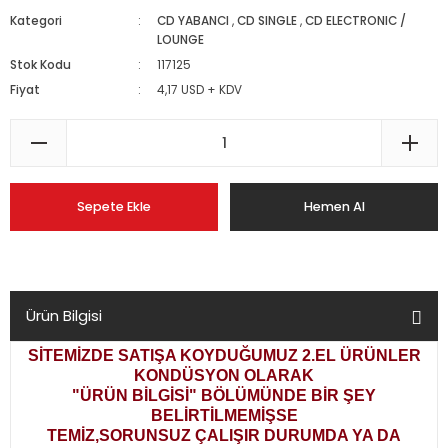
Kategori
CD YABANCI
,
CD SINGLE
,
CD ELECTRONIC /
LOUNGE
Stok Kodu
117125
Fiyat
4,17 USD + KDV
Sepete Ekle
Hemen Al
Ürün Bilgisi
SİTEMİZDE SATIŞA KOYDUĞUMUZ 2.EL ÜRÜNLER
KONDÜSYON OLARAK
"ÜRÜN BİLGİSİ" BÖLÜMÜNDE BİR ŞEY
BELİRTİLMEMİŞSE
TEMİZ,SORUNSUZ ÇALIŞIR DURUMDA YA DA