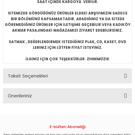
SAAT İÇİNDE KARGOYA VERİLİR.
SİTEMİZDE GÖRDÜĞÜNÜZ ÜRÜNLER ELDEKİ ARŞİVİMİZİN SADECE
BİR BÖLÜMÜNÜ KAPSAMAKTADIR. ARADIĞINIZ YA DA SİTEDE
GÖREMEDİĞİNİZ ÜRÜNLER İÇİN İLETİŞİME GEÇEBİLİR VEYA KADIKÖY
AKMAR PASAJINDAKİ MAĞAZAMIZI ZİYARET EDEBİLİRSİNİZ.
SATMAK , DEĞERLENDİRMEK İSTEDİĞİNİZ PLAK, CD, KASET, DVD
LERİNİZ İÇİN LÜTFEN FİYAT İSTEYİNİZ.
İLGİNİZ İÇİN ÇOK TEŞEKKÜRLER. ZİHNİMÜZİK
Taksit Seçenekleri
Önerileriniz
Bu ürünün fiyat bilgisi, resim, ürün açıklamalarında ve diğer
konularda yetersiz gördüğünüz noktaları öneri formunu
kullanarak tarafımıza iletebilirsiniz.
Görüş ve önerileriniz için teşekkür ederiz.
E-bülten Aboneliği
Yeni gelenler, erken erişim ve her şey yolunda olup olmadığına dair içeriden bilgi.