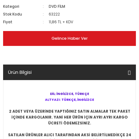
Kategori
DVD FİLM
Stok Kodu
63222
Fiyat
11,86 TL + KDV
Gelince Haber Ver
Ürün Bilgisi
DİL: İNGİLİZCE, TÜRKÇE
ALTYAZI: TÜRKÇE, İNGİLİZCE
2 ADET VEYA ÜZERİNDE YAPTIĞINIZ SATIN ALMALAR TEK PAKET
İÇİNDE KARGOLANIR. YANİ HER ÜRÜN İÇİN AYRI AYRI KARGO
ÜCRETİ ÖDEMEZSİNİZ.
SATILAN ÜRÜNLER ALICI TARAFINDAN AKSİ BELİRTİLMEDİKÇE 24