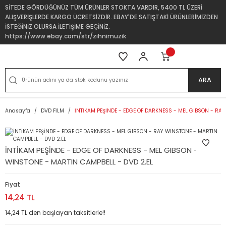
SİTEDE GÖRDÜĞÜNÜZ TÜM ÜRÜNLER STOKTA VARDIR, 5400 TL ÜZERİ
ALIŞVERİŞLERDE KARGO ÜCRETSİZDİR. EBAY'DE SATIŞTAKİ ÜRÜNLERİMİZDEN
İSTEĞİNİZ OLURSA İLETİŞİME GEÇİNİZ.
https://www.ebay.com/str/zihnimuzik
ARA
Anasayfa
DVD FİLM
İNTİKAM PEŞİNDE - EDGE OF DARKNESS - MEL GIBSON - RAY
İNTİKAM PEŞİNDE - EDGE OF DARKNESS - MEL GIBSON - RAY
WINSTONE - MARTIN CAMPBELL - DVD 2.EL
Fiyat
14,24 TL
14,24 TL den başlayan taksitlerle!!