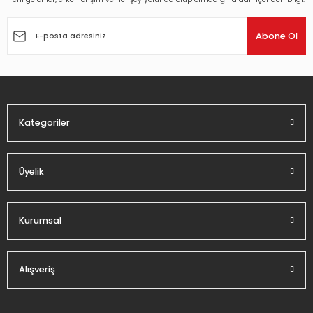
Ürün resmi kalitesiz, bozuk veya görüntülenemiyor.
Ürün açıklamasında eksik bilgiler bulunuyor.
Abone Ol
Ürün bilgilerinde hatalar bulunuyor.
Ürün fiyatı diğer sitelerden daha pahalı.
Bu ürüne benzer farklı alternatifler olmalı.
Kategoriler
Üyelik
Gönder
Kurumsal
Alışveriş