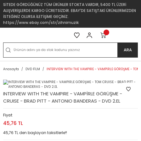
SİTEDE GÖRDÜĞÜNÜZ TÜM ÜRÜNLER STOKTA VARDIR, 5400 TL ÜZERİ
ALIŞVERİŞLERDE KARGO ÜCRETSİZDİR. EBAY'DE SATIŞTAKİ ÜRÜNLERİMİZDEN
İSTEĞİNİZ OLURSA İLETİŞİME GEÇİNİZ.
https://www.ebay.com/str/zihnimuzik
ARA
Anasayfa
DVD FİLM
INTERVIEW WITH THE VAMPIRE - VAMPİRLE GÖRÜŞME - TOM C
INTERVIEW WITH THE VAMPIRE - VAMPİRLE GÖRÜŞME - TOM
CRUISE - BRAD PITT - ANTONIO BANDERAS - DVD 2.EL
Fiyat
45,76 TL
45,76 TL den başlayan taksitlerle!!