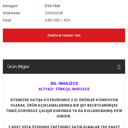
Kategori
DVD FİLM
Stok Kodu
249142328
Fiyat
0,85 USD + KDV
Gelince Haber Ver
Ürün Bilgisi
DİL: İNGİLİZCE
ALTYAZI: TÜRKÇE, İNGİLİZCE
SİTEMİZDE SATIŞA KOYDUĞUMUZ 2.EL ÜRÜNLER KONDİSYON
OLARAK, ÜRÜN AÇIKLAMALARINDA BİR ŞEY BELİRTİLMEMİŞSE
TEMİZ,SORUNSUZ ÇALIŞIR DURUMDA YA DA KULLANILMAMIŞ SIFIR
GİBİDİR.
2 ADET VEYA ÜZERİNDE YAPTIĞINIZ SATIN ALMALAR TEK PAKET