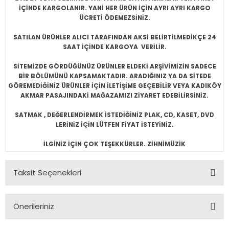
İÇİNDE KARGOLANIR. YANİ HER ÜRÜN İÇİN AYRI AYRI KARGO
ÜCRETİ ÖDEMEZSİNİZ.
SATILAN ÜRÜNLER ALICI TARAFINDAN AKSİ BELİRTİLMEDİKÇE 24
SAAT İÇİNDE KARGOYA VERİLİR.
SİTEMİZDE GÖRDÜĞÜNÜZ ÜRÜNLER ELDEKİ ARŞİVİMİZİN SADECE
BİR BÖLÜMÜNÜ KAPSAMAKTADIR. ARADIĞINIZ YA DA SİTEDE
GÖREMEDİĞİNİZ ÜRÜNLER İÇİN İLETİŞİME GEÇEBİLİR VEYA KADIKÖY
AKMAR PASAJINDAKİ MAĞAZAMIZI ZİYARET EDEBİLİRSİNİZ.
SATMAK , DEĞERLENDİRMEK İSTEDİĞİNİZ PLAK, CD, KASET, DVD
LERİNİZ İÇİN LÜTFEN FİYAT İSTEYİNİZ.
İLGİNİZ İÇİN ÇOK TEŞEKKÜRLER. ZİHNİMÜZİK
Taksit Seçenekleri
Önerileriniz
Bu ürünün fiyat bilgisi, resim, ürün açıklamalarında ve diğer