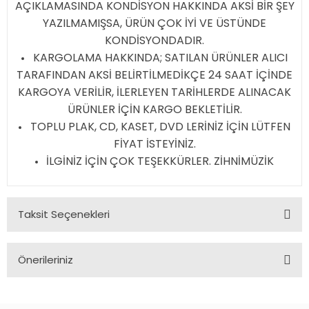
AÇIKLAMASINDA KONDİSYON HAKKINDA AKSİ BİR ŞEY
YAZILMAMIŞSA, ÜRÜN ÇOK İYİ VE ÜSTÜNDE
KONDİSYONDADIR.
KARGOLAMA HAKKINDA; SATILAN ÜRÜNLER ALICI
TARAFINDAN AKSİ BELİRTİLMEDİKÇE 24 SAAT İÇİNDE
KARGOYA VERİLİR, İLERLEYEN TARİHLERDE ALINACAK
ÜRÜNLER İÇİN KARGO BEKLETİLİR.
TOPLU PLAK, CD, KASET, DVD LERİNİZ İÇİN LÜTFEN
FİYAT İSTEYİNİZ.
İLGİNİZ İÇİN ÇOK TEŞEKKÜRLER. ZİHNİMÜZİK
Taksit Seçenekleri
Önerileriniz
Bu ürünün fiyat bilgisi, resim, ürün açıklamalarında ve diğer
konularda yetersiz gördüğünüz noktaları öneri formunu