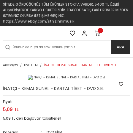
SİTEDE GÖRDÜĞÜNÜZ TÜM ÜRÜNLER STOKTA VARDIR, 5400 TL ÜZERİ
ALIŞVERİŞLERDE KARGO ÜCRETSİZDİR. EBAY'DE SATIŞTAKİ ÜRÜNLERİMİZDEN
İSTEĞİNİZ OLURSA İLETİŞİME GEÇİNİZ.
https://www.ebay.com/str/zihnimuzik
ARA
Anasayfa
DVD FİLM
İNATÇI - KEMAL SUNAL - KARTAL TİBET - DVD 2.EL
İNATÇI - KEMAL SUNAL - KARTAL TİBET - DVD 2.EL
Fiyat
5,09 TL
5,09 TL den başlayan taksitlerle!!
Kategori
DVD FİLM