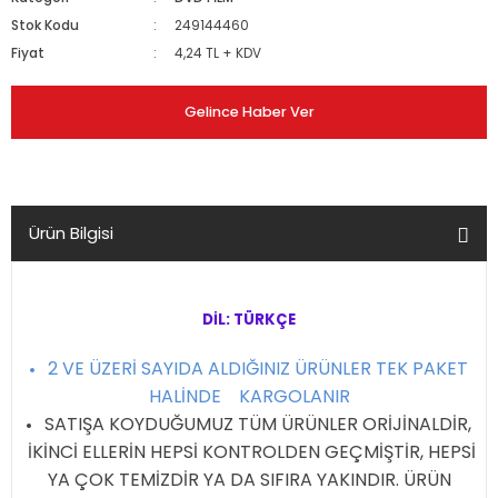
Stok Kodu
249144460
Fiyat
4,24 TL + KDV
Gelince Haber Ver
Ürün Bilgisi
DİL: TÜRKÇE
2 VE ÜZERİ SAYIDA ALDIĞINIZ ÜRÜNLER TEK PAKET
HALİNDE KARGOLANIR
SATIŞA KOYDUĞUMUZ TÜM ÜRÜNLER ORİJİNALDİR,
İKİNCİ ELLERİN HEPSİ KONTROLDEN GEÇMİŞTİR, HEPSİ
YA ÇOK TEMİZDİR YA DA SIFIRA YAKINDIR. ÜRÜN