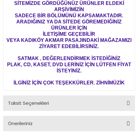
SİTEMİZDE GÖRDÜĞÜNÜZ ÜRÜNLER ELDEKİ
ARŞİVİMİZİN
SADECE BİR BÖLÜMÜNÜ KAPSAMAKTADIR.
ARADIĞINIZ YA DA SİTEDE GÖREMEDİĞİNİZ
ÜRÜNLER İÇİN
İLETİŞİME GEÇEBİLİR
VEYA KADIKÖY AKMAR PASAJINDAKİ MAĞAZAMIZI
ZİYARET EDEBİLİRSİNİZ.
SATMAK , DEĞERLENDİRMEK İSTEDİĞİNİZ
PLAK, CD, KASET, DVD LERİNİZ İÇİN LÜTFEN FİYAT
İSTEYİNİZ.
İLGİNİZ İÇİN ÇOK TEŞEKKÜRLER. ZİHNİMÜZİK
Taksit Seçenekleri
Önerileriniz
Bu ürünün fiyat bilgisi, resim, ürün açıklamalarında ve diğer