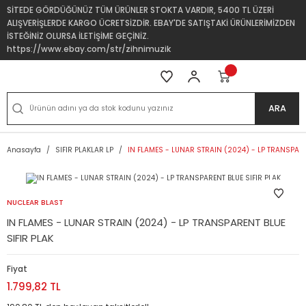
SİTEDE GÖRDÜĞÜNÜZ TÜM ÜRÜNLER STOKTA VARDIR, 5400 TL ÜZERİ
ALIŞVERİŞLERDE KARGO ÜCRETSİZDİR. EBAY'DE SATIŞTAKİ ÜRÜNLERİMİZDEN
İSTEĞİNİZ OLURSA İLETİŞİME GEÇİNİZ.
https://www.ebay.com/str/zihnimuzik
ARA
Anasayfa
SIFIR PLAKLAR LP
IN FLAMES - LUNAR STRAIN (2024) - LP TRANSPARE
NUCLEAR BLAST
IN FLAMES - LUNAR STRAIN (2024) - LP TRANSPARENT BLUE
SIFIR PLAK
Fiyat
1.799,82 TL