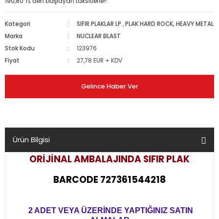
190,80 TL den başlayan taksitlerle!!
Kategori
SIFIR PLAKLAR LP
,
PLAK HARD ROCK, HEAVY METAL
Marka
NUCLEAR BLAST
Stok Kodu
123976
Fiyat
27,78 EUR + KDV
Gelince Haber Ver
Ürün Bilgisi
ORİJİNAL AMBALAJINDA
SIFIR PLAK
BARCODE 727361544218
2 ADET VEYA ÜZERİNDE YAPTIĞINIZ SATIN