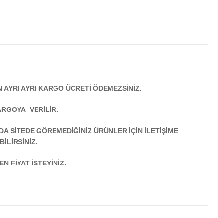
N AYRI AYRI KARGO ÜCRETİ ÖDEMEZSİNİZ.
ARGOYA VERİLİR.
A SİTEDE GÖREMEDİĞİNİZ ÜRÜNLER İÇİN İLETİŞİME
İLİRSİNİZ.
N FİYAT İSTEYİNİZ.