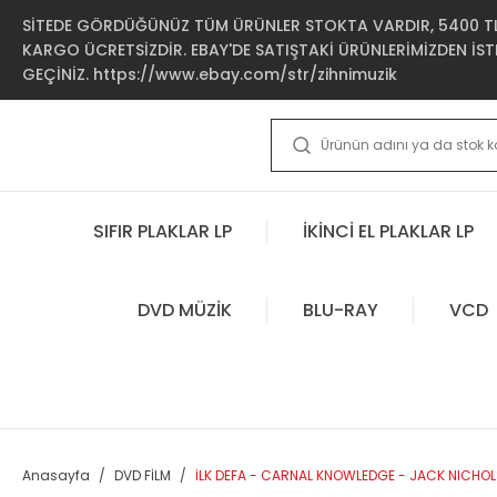
SİTEDE GÖRDÜĞÜNÜZ TÜM ÜRÜNLER STOKTA VARDIR, 5400 TL 
KARGO ÜCRETSİZDİR. EBAY'DE SATIŞTAKİ ÜRÜNLERİMİZDEN İSTE
GEÇİNİZ. https://www.ebay.com/str/zihnimuzik
SIFIR PLAKLAR LP
İKİNCİ EL PLAKLAR LP
DVD MÜZİK
BLU-RAY
VCD
Anasayfa
DVD FİLM
İLK DEFA - CARNAL KNOWLEDGE - JACK NICHOL