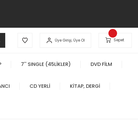
A
Sepet
Üye Girişi,
Üye Ol
P
7'' SINGLE (45LİKLER)
DVD FİLM
ANCI
CD YERLİ
KİTAP, DERGİ