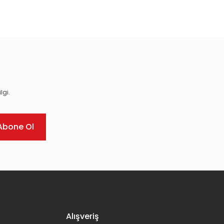
ıza iletebilirsiniz.
lgi.
Abone Ol
Alışveriş