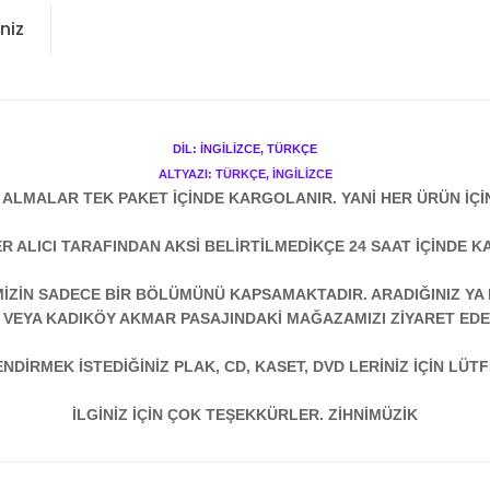
niz
DİL: İNGİLİZCE, TÜRKÇE
ALTYAZI: TÜRKÇE, İNGİLİZCE
N ALMALAR TEK PAKET İÇİNDE KARGOLANIR. YANİ HER ÜRÜN İÇİ
R ALICI TARAFINDAN AKSİ BELİRTİLMEDİKÇE 24 SAAT İÇİNDE K
ZİN SADECE BİR BÖLÜMÜNÜ KAPSAMAKTADIR. ARADIĞINIZ YA D
 VEYA KADIKÖY AKMAR PASAJINDAKİ MAĞAZAMIZI ZİYARET EDEB
DİRMEK İSTEDİĞİNİZ PLAK, CD, KASET, DVD LERİNİZ İÇİN LÜTFE
İLGİNİZ İÇİN ÇOK TEŞEKKÜRLER. ZİHNİMÜZİK