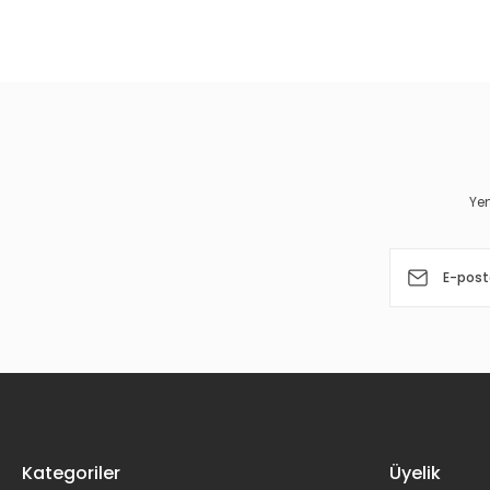
Bu ürünün fiyat bilgisi, resim, ürün açıklamalarında ve diğer 
Görüş ve önerileriniz için teşekkür ederiz.
Ürün resmi kalitesiz, bozuk veya görüntülenemiyor.
Ürün açıklamasında eksik bilgiler bulunuyor.
Ürün bilgilerinde hatalar bulunuyor.
Yen
Ürün fiyatı diğer sitelerden daha pahalı.
Bu ürüne benzer farklı alternatifler olmalı.
Kategoriler
Üyelik