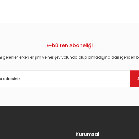
konularda yetersiz gördüğünüz noktaları öneri formunu kullanarak tarafım
E-bülten Aboneliği
i gelenler, erken erişim ve her şey yolunda olup olmadığına dair içeriden bi
Gönder
Kurumsal