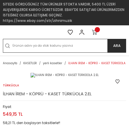
SİTEDE GÖRDÜĞÜNÜZ TÜM ÜRÜNLER STOKTA VARDIR, 5400 TL ÜZERİ
ALIŞVERİŞLERDE KARGO ÜCRETSİZDİR. EBAY'DE SATIŞTAKİ ÜRÜNLERİMİZDEN
İSTEĞİNİZ OLURSA İLETİŞİME GEÇİNİZ.
https://www.ebay.com/str/zihnimuzik
ARA
Anasayfa
KASETLER
yerli kasetler
İLHAN İREM - KÖPRÜ - KASET TÜRKÜOLA 2.
TÜRKÜOLA
İLHAN İREM - KÖPRÜ - KASET TÜRKÜOLA 2.EL
Fiyat
549,15 TL
58,21 TL den başlayan taksitlerle!!