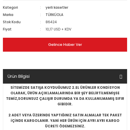
Kategori
yerli kasetler
Marka
TÜRKÜOLA
Stok Kodu
86424
Fiyat
10,17 USD + KDV
Gelince Haber Ver
Ürün Bilgisi
SİTEMİZDE SATIŞA KOYDUĞUMUZ 2.EL ÜRÜNLER KONDİSYON
OLARAK, ÜRÜN AÇIKLAMALARINDA BİR ŞEY BELİRTİLMEMİŞSE
TEMİZ,SORUNSUZ ÇALIŞIR DURUMDA YA DA KULLANILMAMIŞ SIFIR
GİBİDİR.
2 ADET VEYA ÜZERİNDE YAPTIĞINIZ SATIN ALMALAR TEK PAKET
İÇİNDE KARGOLANIR. YANİ HER ÜRÜN İÇİN AYRI AYRI KARGO
ÜCRETİ ÖDEMEZSİNİZ.