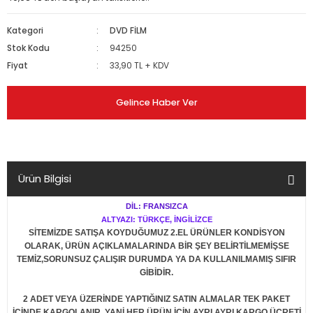
Kategori
DVD FİLM
Stok Kodu
94250
Fiyat
33,90 TL + KDV
Gelince Haber Ver
Ürün Bilgisi
DİL: FRANSIZCA
ALTYAZI: TÜRKÇE, İNGİLİZCE
SİTEMİZDE SATIŞA KOYDUĞUMUZ 2.EL ÜRÜNLER KONDİSYON
OLARAK, ÜRÜN AÇIKLAMALARINDA BİR ŞEY BELİRTİLMEMİŞSE
TEMİZ,SORUNSUZ ÇALIŞIR DURUMDA YA DA KULLANILMAMIŞ SIFIR
GİBİDİR.
2 ADET VEYA ÜZERİNDE YAPTIĞINIZ SATIN ALMALAR TEK PAKET
İÇİNDE KARGOLANIR. YANİ HER ÜRÜN İÇİN AYRI AYRI KARGO ÜCRETİ