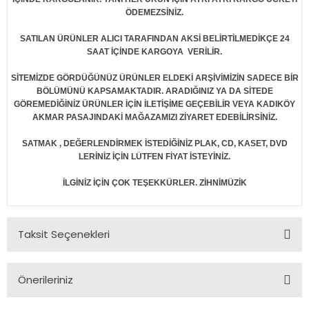
ÖDEMEZSİNİZ.
SATILAN ÜRÜNLER ALICI TARAFINDAN AKSİ BELİRTİLMEDİKÇE 24
SAAT İÇİNDE KARGOYA VERİLİR.
SİTEMİZDE GÖRDÜĞÜNÜZ ÜRÜNLER ELDEKİ ARŞİVİMİZİN SADECE BİR
BÖLÜMÜNÜ KAPSAMAKTADIR. ARADIĞINIZ YA DA SİTEDE
GÖREMEDİĞİNİZ ÜRÜNLER İÇİN İLETİŞİME GEÇEBİLİR VEYA KADIKÖY
AKMAR PASAJINDAKİ MAĞAZAMIZI ZİYARET EDEBİLİRSİNİZ.
SATMAK , DEĞERLENDİRMEK İSTEDİĞİNİZ PLAK, CD, KASET, DVD
LERİNİZ İÇİN LÜTFEN FİYAT İSTEYİNİZ.
İLGİNİZ İÇİN ÇOK TEŞEKKÜRLER. ZİHNİMÜZİK
Taksit Seçenekleri
Önerileriniz
Bu ürünün fiyat bilgisi, resim, ürün açıklamalarında ve diğer