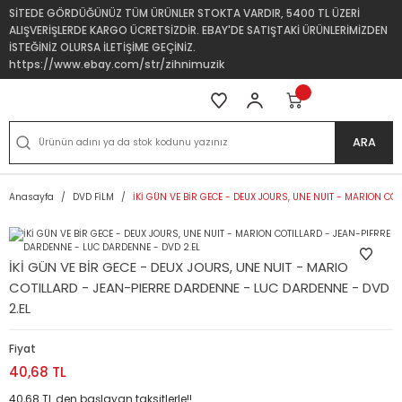
SİTEDE GÖRDÜĞÜNÜZ TÜM ÜRÜNLER STOKTA VARDIR, 5400 TL ÜZERİ
ALIŞVERİŞLERDE KARGO ÜCRETSİZDİR. EBAY'DE SATIŞTAKİ ÜRÜNLERİMİZDEN
İSTEĞİNİZ OLURSA İLETİŞİME GEÇİNİZ.
https://www.ebay.com/str/zihnimuzik
ARA
Anasayfa
DVD FİLM
İKİ GÜN VE BİR GECE - DEUX JOURS, UNE NUIT - MARION CO
İKİ GÜN VE BİR GECE - DEUX JOURS, UNE NUIT - MARION
COTILLARD - JEAN-PIERRE DARDENNE - LUC DARDENNE - DVD
2.EL
Fiyat
40,68 TL
40,68 TL den başlayan taksitlerle!!