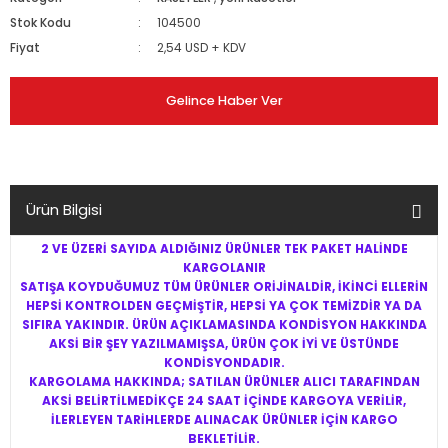
Stok Kodu
104500
Fiyat
2,54 USD + KDV
Gelince Haber Ver
Ürün Bilgisi
2 VE ÜZERİ SAYIDA ALDIĞINIZ ÜRÜNLER TEK PAKET HALİNDE
KARGOLANIR
SATIŞA KOYDUĞUMUZ TÜM ÜRÜNLER ORİJİNALDİR, İKİNCİ ELLERİN
HEPSİ KONTROLDEN GEÇMİŞTİR, HEPSİ YA ÇOK TEMİZDİR YA DA
SIFIRA YAKINDIR. ÜRÜN AÇIKLAMASINDA KONDİSYON HAKKINDA
AKSİ BİR ŞEY YAZILMAMIŞSA, ÜRÜN ÇOK İYİ VE ÜSTÜNDE
KONDİSYONDADIR.
KARGOLAMA HAKKINDA; SATILAN ÜRÜNLER ALICI TARAFINDAN
AKSİ BELİRTİLMEDİKÇE 24 SAAT İÇİNDE KARGOYA VERİLİR,
İLERLEYEN TARİHLERDE ALINACAK ÜRÜNLER İÇİN KARGO
BEKLETİLİR.