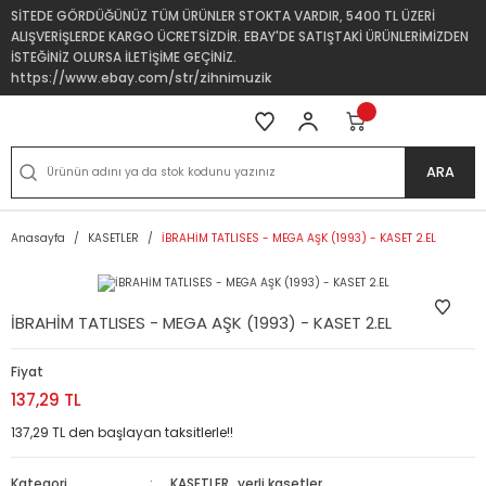
SİTEDE GÖRDÜĞÜNÜZ TÜM ÜRÜNLER STOKTA VARDIR, 5400 TL ÜZERİ
ALIŞVERİŞLERDE KARGO ÜCRETSİZDİR. EBAY'DE SATIŞTAKİ ÜRÜNLERİMİZDEN
İSTEĞİNİZ OLURSA İLETİŞİME GEÇİNİZ.
https://www.ebay.com/str/zihnimuzik
ARA
Anasayfa
KASETLER
İBRAHİM TATLISES - MEGA AŞK (1993) - KASET 2.EL
İBRAHİM TATLISES - MEGA AŞK (1993) - KASET 2.EL
Fiyat
137,29 TL
137,29 TL den başlayan taksitlerle!!
Kategori
KASETLER
,
yerli kasetler