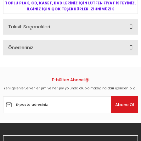
TOPLU PLAK, CD, KASET, DVD LERİNİZ İÇİN LÜTFEN FİYAT İSTEYİNİZ.
İLGİNİZ İÇİN ÇOK TEŞEKKÜRLER. ZİHNİMÜZİK
Taksit Seçenekleri
Önerileriniz
Bu ürünün fiyat bilgisi, resim, ürün açıklamalarında ve diğer
konularda yetersiz gördüğünüz noktaları öneri formunu
kullanarak tarafımıza iletebilirsiniz.
Görüş ve önerileriniz için teşekkür ederiz.
E-bülten Aboneliği
Yeni gelenler, erken erişim ve her şey yolunda olup olmadığına dair içeriden bilgi.
Ürün resmi kalitesiz, bozuk veya görüntülenemiyor.
Ürün açıklamasında eksik bilgiler bulunuyor.
Abone Ol
Ürün bilgilerinde hatalar bulunuyor.
Ürün fiyatı diğer sitelerden daha pahalı.
Bu ürüne benzer farklı alternatifler olmalı.