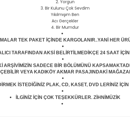
Yorgun
Bir Kulunu Çok Sevdim
Yıkılmışım Ben
Acı Gerçekler
Bir Mumdur
LMALAR TEK PAKET İÇİNDE KARGOLANIR..YANİ HER ÜRÜ
LICI TARAFINDAN AKSİ BELİRTİLMEDİKÇE 24 SAAT İÇ
ARŞİVİMİZİN SADECE BİR BÖLÜMÜNÜ KAPSAMAKTADIR.
EÇEBİLİR VEYA KADIKÖY AKMAR PASAJINDAKİ MAĞAZAMI
MEK İSTEDİĞİNİZ PLAK, CD, KASET, DVD LERİNİZ İÇİN 
İLGİNİZ İÇİN ÇOK TEŞEKKÜRLER. ZİHNİMÜZİK
konularda yetersiz gördüğünüz noktaları öneri formunu kullanarak tarafım