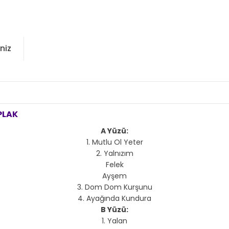
niz
PLAK
A Yüzü:
Mutlu Ol Yeter
Yalnızım
Felek
Ayşem
Dom Dom Kurşunu
Ayağında Kundura
B Yüzü:
Yalan