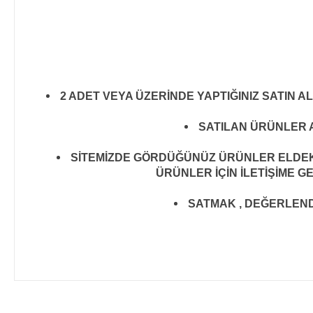
2 ADET VEYA ÜZERİNDE YAPTIĞINIZ SATIN A
SATILAN ÜRÜNLER A
SİTEMİZDE GÖRDÜĞÜNÜZ ÜRÜNLER ELDEKİ 
ÜRÜNLER İÇİN İLETİŞİME G
SATMAK , DEĞERLENDİR
Bu ürünün fiyat bilgisi, resim, ürün açıklamalarında ve diğer 