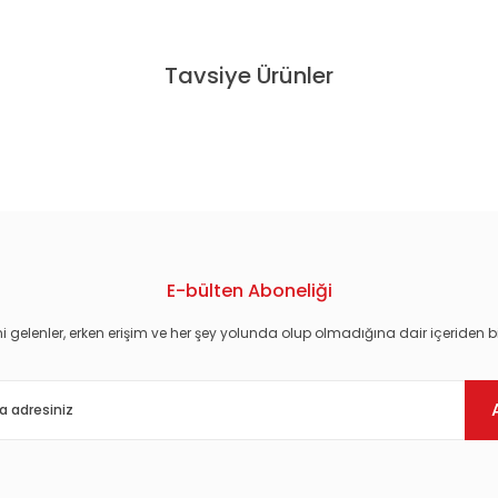
Tavsiye Ürünler
VUR GİTSİN BENİ / YEMİN ETTİM (1992) - LP 2018 BASIM SIFIR PLAK
588,00 TL
E-bülten Aboneliği
i gelenler, erken erişim ve her şey yolunda olup olmadığına dair içeriden bi
Gönder