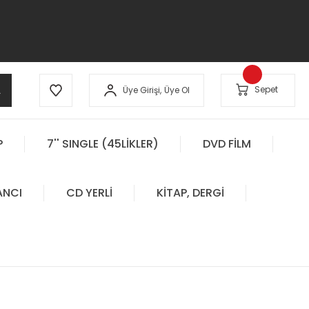
A
Sepet
Üye Girişi,
Üye Ol
P
7'' SINGLE (45LİKLER)
DVD FİLM
ANCI
CD YERLİ
KİTAP, DERGİ