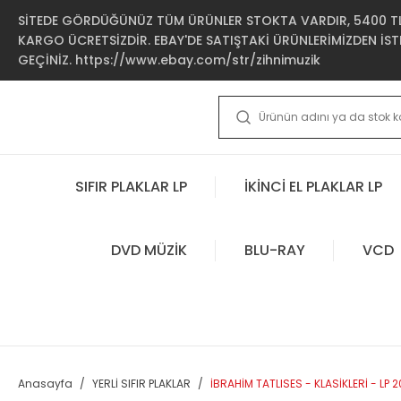
SİTEDE GÖRDÜĞÜNÜZ TÜM ÜRÜNLER STOKTA VARDIR, 5400 TL 
KARGO ÜCRETSİZDİR. EBAY'DE SATIŞTAKİ ÜRÜNLERİMİZDEN İSTE
GEÇİNİZ. https://www.ebay.com/str/zihnimuzik
SIFIR PLAKLAR LP
İKİNCİ EL PLAKLAR LP
DVD MÜZİK
BLU-RAY
VCD
Anasayfa
YERLİ SIFIR PLAKLAR
İBRAHİM TATLISES - KLASİKLERİ - LP 2