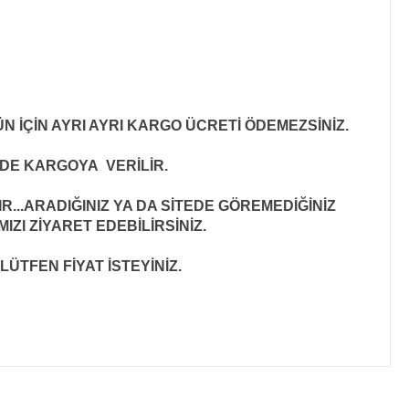
N İÇİN AYRI AYRI KARGO ÜCRETİ ÖDEMEZSİNİZ.
İNDE KARGOYA VERİLİR
.
..ARADIĞINIZ YA DA SİTEDE GÖREMEDİĞİNİZ
ZI ZİYARET EDEBİLİRSİNİZ.
LÜTFEN FİYAT İSTEYİNİZ.
ıza iletebilirsiniz.