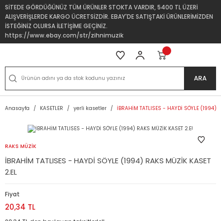
SİTEDE GÖRDÜĞÜNÜZ TÜM ÜRÜNLER STOKTA VARDIR, 5400 TL ÜZERİ
ALIŞVERİŞLERDE KARGO ÜCRETSİZDİR. EBAY'DE SATIŞTAKİ ÜRÜNLERİMİZDEN
İSTEĞİNİZ OLURSA İLETİŞİME GEÇİNİZ.
https://www.ebay.com/str/zihnimuzik
ARA
Anasayfa
KASETLER
yerli kasetler
İBRAHİM TATLISES - HAYDİ SÖYLE (1994) 
RAKS MÜZİK
İBRAHİM TATLISES - HAYDİ SÖYLE (1994) RAKS MÜZİK KASET
2.EL
Fiyat
20,34 TL