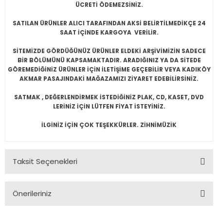
ÜCRETİ ÖDEMEZSİNİZ.
SATILAN ÜRÜNLER ALICI TARAFINDAN AKSİ BELİRTİLMEDİKÇE 24
SAAT İÇİNDE KARGOYA VERİLİR.
SİTEMİZDE GÖRDÜĞÜNÜZ ÜRÜNLER ELDEKİ ARŞİVİMİZİN SADECE
BİR BÖLÜMÜNÜ KAPSAMAKTADIR. ARADIĞINIZ YA DA SİTEDE
GÖREMEDİĞİNİZ ÜRÜNLER İÇİN İLETİŞİME GEÇEBİLİR VEYA KADIKÖY
AKMAR PASAJINDAKİ MAĞAZAMIZI ZİYARET EDEBİLİRSİNİZ.
SATMAK , DEĞERLENDİRMEK İSTEDİĞİNİZ PLAK, CD, KASET, DVD
LERİNİZ İÇİN LÜTFEN FİYAT İSTEYİNİZ.
İLGİNİZ İÇİN ÇOK TEŞEKKÜRLER. ZİHNİMÜZİK
Taksit Seçenekleri
Önerileriniz
Bu ürünün fiyat bilgisi, resim, ürün açıklamalarında ve diğer