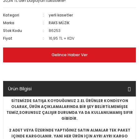
20,34 TL den başlayan taksitlerle!!
Kategori
yerli kasetler
Marka
RAKS MÜZİK
Stok Kodu
86253
Fiyat
16,95 TL + KDV
Gelince Haber Ver
Ürün Bilgisi
SİTEMİZDE SATIŞA KOYDUĞUMUZ 2.EL ÜRÜNLER KONDİSYON
OLARAK, ÜRÜN AÇIKLAMALARINDA BİR ŞEY BELİRTİLMEMİŞSE
TEMİZ,SORUNSUZ ÇALIŞIR DURUMDA YA DA KULLANILMAMIŞ SIFIR
GİBİDİR.
2 ADET VEYA ÜZERİNDE YAPTIĞINIZ SATIN ALMALAR TEK PAKET
İÇİNDE KARGOLANIR. YANİ HER ÜRÜN İÇİN AYRI AYRI KARGO