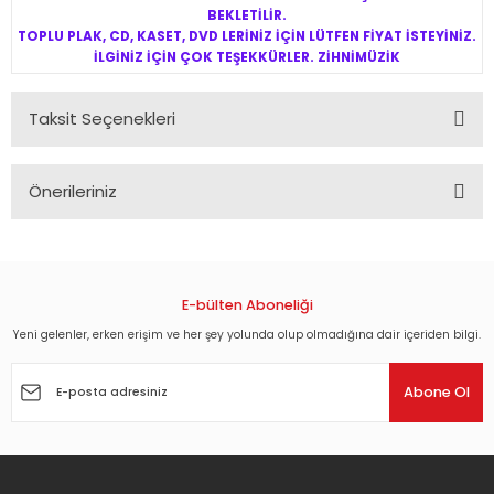
BEKLETİLİR.
TOPLU PLAK, CD, KASET, DVD LERİNİZ İÇİN LÜTFEN FİYAT İSTEYİNİZ.
İLGİNİZ İÇİN ÇOK TEŞEKKÜRLER. ZİHNİMÜZİK
Taksit Seçenekleri
Önerileriniz
Bu ürünün fiyat bilgisi, resim, ürün açıklamalarında ve diğer
konularda yetersiz gördüğünüz noktaları öneri formunu
kullanarak tarafımıza iletebilirsiniz.
Görüş ve önerileriniz için teşekkür ederiz.
E-bülten Aboneliği
Yeni gelenler, erken erişim ve her şey yolunda olup olmadığına dair içeriden bilgi.
Ürün resmi kalitesiz, bozuk veya görüntülenemiyor.
Ürün açıklamasında eksik bilgiler bulunuyor.
Abone Ol
Ürün bilgilerinde hatalar bulunuyor.
Ürün fiyatı diğer sitelerden daha pahalı.
Bu ürüne benzer farklı alternatifler olmalı.