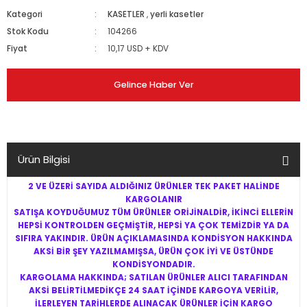
Kategori
KASETLER
,
yerli kasetler
Stok Kodu
104266
Fiyat
10,17 USD + KDV
Gelince Haber Ver
Ürün Bilgisi
2 VE ÜZERİ SAYIDA ALDIĞINIZ ÜRÜNLER TEK PAKET HALİNDE
KARGOLANIR
SATIŞA KOYDUĞUMUZ TÜM ÜRÜNLER ORİJİNALDİR, İKİNCİ ELLERİN
HEPSİ KONTROLDEN GEÇMİŞTİR, HEPSİ YA ÇOK TEMİZDİR YA DA
SIFIRA YAKINDIR. ÜRÜN AÇIKLAMASINDA KONDİSYON HAKKINDA
AKSİ BİR ŞEY YAZILMAMIŞSA, ÜRÜN ÇOK İYİ VE ÜSTÜNDE
KONDİSYONDADIR.
KARGOLAMA HAKKINDA; SATILAN ÜRÜNLER ALICI TARAFINDAN
AKSİ BELİRTİLMEDİKÇE 24 SAAT İÇİNDE KARGOYA VERİLİR,
İLERLEYEN TARİHLERDE ALINACAK ÜRÜNLER İÇİN KARGO