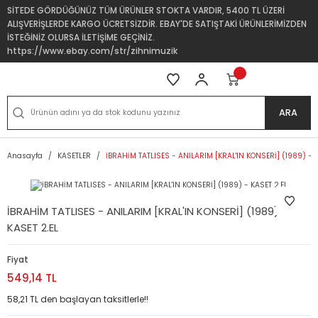
SİTEDE GÖRDÜĞÜNÜZ TÜM ÜRÜNLER STOKTA VARDIR, 5400 TL ÜZERİ
ALIŞVERİŞLERDE KARGO ÜCRETSİZDİR. EBAY'DE SATIŞTAKİ ÜRÜNLERİMİZDEN
İSTEĞİNİZ OLURSA İLETİŞİME GEÇİNİZ.
https://www.ebay.com/str/zihnimuzik
ARA
Anasayfa
KASETLER
İBRAHİM TATLISES - ANILARIM [KRAL'IN KONSERİ] (1989) - K
İBRAHİM TATLISES - ANILARIM [KRAL'IN KONSERİ] (1989) -
KASET 2.EL
Fiyat
549,14 TL
58,21 TL den başlayan taksitlerle!!