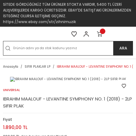
SİTEDE GÖRDÜĞÜNÜZ TÜM ÜRÜNLER STOKTA VARDIR, 5400 TL ÜZERİ
ALIŞVERİŞLERDE KARGO ÜCRETSİZDİR. EBAY'DE SATIŞTAKİ ÜRÜNLERİMİZDEN
İSTEĞİNİZ OLURSA İLETİŞİME GEÇİNİZ.
https://www.ebay.com/str/zihnimuzik
ARA
Anasayfa
SIFIR PLAKLAR LP
IBRAHIM MAALOUF - LEVANTINE SYMPHONY NO. 1 (201
UNIVERSAL
IBRAHIM MAALOUF - LEVANTINE SYMPHONY NO. 1 (2018) - 2LP
SIFIR PLAK
Fiyat
1.890,00 TL