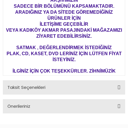
ARŞİVİMİZİN
SADECE BİR BÖLÜMÜNÜ KAPSAMAKTADIR.
ARADIĞINIZ YA DA SİTEDE GÖREMEDİĞİNİZ
ÜRÜNLER İÇİN
İLETİŞİME GEÇEBİLİR
VEYA KADIKÖY AKMAR PASAJINDAKİ MAĞAZAMIZI
ZİYARET EDEBİLİRSİNİZ.
SATMAK , DEĞERLENDİRMEK İSTEDİĞİNİZ
PLAK, CD, KASET, DVD LERİNİZ İÇİN LÜTFEN FİYAT
İSTEYİNİZ.
İLGİNİZ İÇİN ÇOK TEŞEKKÜRLER. ZİHNİMÜZİK
Taksit Seçenekleri
Önerileriniz
Bu ürünün fiyat bilgisi, resim, ürün açıklamalarında ve diğer
konularda yetersiz gördüğünüz noktaları öneri formunu