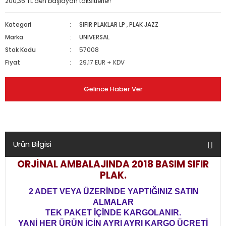
200,36 TL den başlayan taksitlerle!!
Kategori
SIFIR PLAKLAR LP
,
PLAK JAZZ
Marka
UNIVERSAL
Stok Kodu
57008
Fiyat
29,17 EUR + KDV
Gelince Haber Ver
Ürün Bilgisi
ORJİNAL AMBALAJINDA 2018 BASIM SIFIR
PLAK.
2 ADET VEYA ÜZERİNDE YAPTIĞINIZ SATIN
ALMALAR
TEK PAKET İÇİNDE KARGOLANIR.
YANİ HER ÜRÜN İÇİN AYRI AYRI KARGO ÜCRETİ