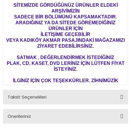
SİTEMİZDE GÖRDÜĞÜNÜZ ÜRÜNLER ELDEKİ
ARŞİVİMİZİN
SADECE BİR BÖLÜMÜNÜ KAPSAMAKTADIR.
ARADIĞINIZ YA DA SİTEDE GÖREMEDİĞİNİZ
ÜRÜNLER İÇİN
İLETİŞİME GEÇEBİLİR
VEYA KADIKÖY AKMAR PASAJINDAKİ MAĞAZAMIZI
ZİYARET EDEBİLİRSİNİZ.
SATMAK , DEĞERLENDİRMEK İSTEDİĞİNİZ
PLAK, CD, KASET, DVD LERİNİZ İÇİN LÜTFEN FİYAT
İSTEYİNİZ.
İLGİNİZ İÇİN ÇOK TEŞEKKÜRLER. ZİHNİMÜZİK
Taksit Seçenekleri
Önerileriniz
Bu ürünün fiyat bilgisi, resim, ürün açıklamalarında ve diğer