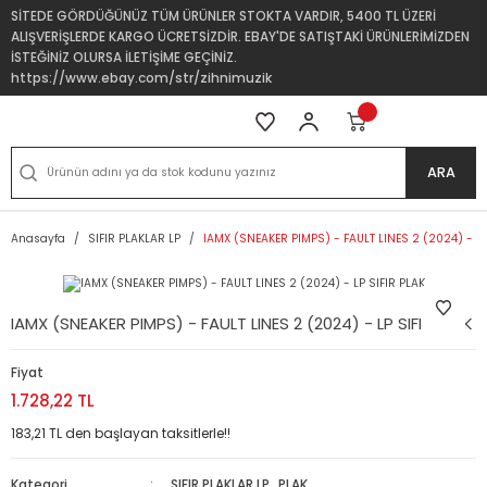
SİTEDE GÖRDÜĞÜNÜZ TÜM ÜRÜNLER STOKTA VARDIR, 5400 TL ÜZERİ
ALIŞVERİŞLERDE KARGO ÜCRETSİZDİR. EBAY'DE SATIŞTAKİ ÜRÜNLERİMİZDEN
İSTEĞİNİZ OLURSA İLETİŞİME GEÇİNİZ.
https://www.ebay.com/str/zihnimuzik
ARA
Anasayfa
SIFIR PLAKLAR LP
IAMX (SNEAKER PIMPS) - FAULT LINES 2 (2024) - LP
IAMX (SNEAKER PIMPS) - FAULT LINES 2 (2024) - LP SIFIR PLAK
Fiyat
1.728,22 TL
183,21 TL den başlayan taksitlerle!!
Kategori
SIFIR PLAKLAR LP
,
PLAK