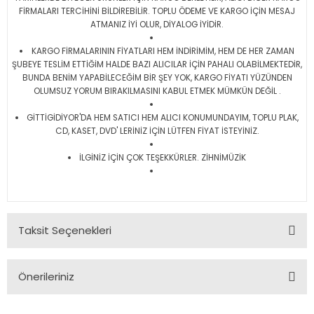
FİRMALARI TERCİHİNİ BİLDİREBİLİR. TOPLU ÖDEME VE KARGO İÇİN MESAJ
ATMANIZ İYİ OLUR, DİYALOG İYİDİR.
KARGO FİRMALARININ FİYATLARI HEM İNDİRİMİM, HEM DE HER ZAMAN
ŞUBEYE TESLİM ETTİĞİM HALDE BAZI ALICILAR İÇİN PAHALI OLABİLMEKTEDİR,
BUNDA BENİM YAPABİLECEĞİM BİR ŞEY YOK, KARGO FİYATI YÜZÜNDEN
OLUMSUZ YORUM BIRAKILMASINI KABUL ETMEK MÜMKÜN DEĞİL .
GİTTİGİDİYOR'DA HEM SATICI HEM ALICI KONUMUNDAYIM, TOPLU PLAK,
CD, KASET, DVD' LERİNİZ İÇİN LÜTFEN FİYAT İSTEYİNİZ.
İLGİNİZ İÇİN ÇOK TEŞEKKÜRLER. ZİHNİMÜZİK
Taksit Seçenekleri
Önerileriniz
Bu ürünün fiyat bilgisi, resim, ürün açıklamalarında ve diğer