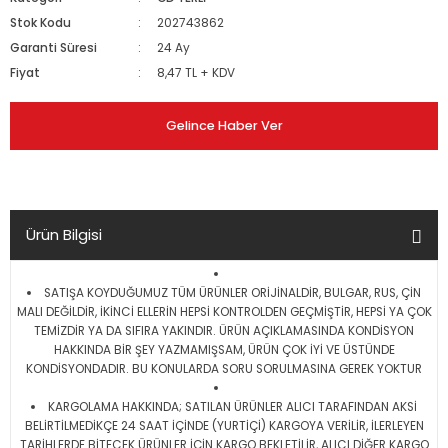
Stok Kodu
202743862
Garanti Süresi
24 Ay
Fiyat
8,47 TL + KDV
Gelince Haber Ver
Ürün Bilgisi
SATIŞA KOYDUĞUMUZ TÜM ÜRÜNLER ORİJİNALDİR, BULGAR, RUS, ÇİN
MALI DEĞİLDİR, İKİNCİ ELLERİN HEPSİ KONTROLDEN GEÇMİŞTİR, HEPSİ YA ÇOK
TEMİZDİR YA DA SIFIRA YAKINDIR. ÜRÜN AÇIKLAMASINDA KONDİSYON
HAKKINDA BİR ŞEY YAZMAMIŞSAM, ÜRÜN ÇOK İYİ VE ÜSTÜNDE
KONDİSYONDADIR. BU KONULARDA SORU SORULMASINA GEREK YOKTUR
KARGOLAMA HAKKINDA; SATILAN ÜRÜNLER ALICI TARAFINDAN AKSİ
BELİRTİLMEDİKÇE 24 SAAT İÇİNDE (YURTİÇİ) KARGOYA VERİLİR, İLERLEYEN
TARİHLERDE BİTECEK ÜRÜNLER İÇİN KARGO BEKLETİLİR, ALICI DİĞER KARGO