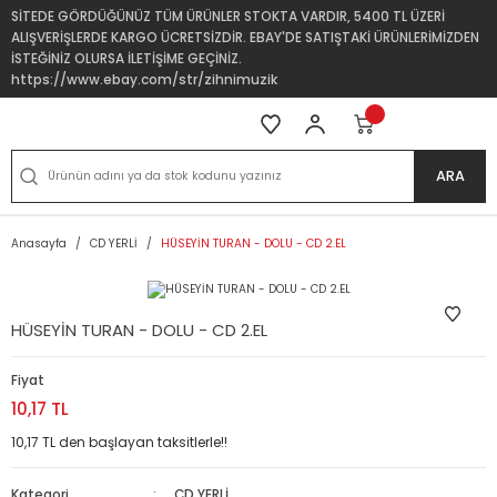
SİTEDE GÖRDÜĞÜNÜZ TÜM ÜRÜNLER STOKTA VARDIR, 5400 TL ÜZERİ
ALIŞVERİŞLERDE KARGO ÜCRETSİZDİR. EBAY'DE SATIŞTAKİ ÜRÜNLERİMİZDEN
İSTEĞİNİZ OLURSA İLETİŞİME GEÇİNİZ.
https://www.ebay.com/str/zihnimuzik
ARA
Anasayfa
CD YERLİ
HÜSEYİN TURAN - DOLU - CD 2.EL
HÜSEYİN TURAN - DOLU - CD 2.EL
Fiyat
10,17 TL
10,17 TL den başlayan taksitlerle!!
Kategori
CD YERLİ