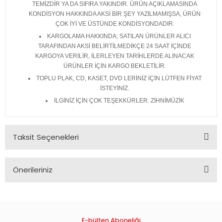
TEMİZDİR YA DA SIFIRA YAKINDIR. ÜRÜN AÇIKLAMASINDA
KONDİSYON HAKKINDA AKSİ BİR ŞEY YAZILMAMIŞSA, ÜRÜN
ÇOK İYİ VE ÜSTÜNDE KONDİSYONDADIR.
KARGOLAMA HAKKINDA; SATILAN ÜRÜNLER ALICI
TARAFINDAN AKSİ BELİRTİLMEDİKÇE 24 SAAT İÇİNDE
KARGOYA VERİLİR, İLERLEYEN TARİHLERDE ALINACAK
ÜRÜNLER İÇİN KARGO BEKLETİLİR.
TOPLU PLAK, CD, KASET, DVD LERİNİZ İÇİN LÜTFEN FİYAT
İSTEYİNİZ.
İLGİNİZ İÇİN ÇOK TEŞEKKÜRLER. ZİHNİMÜZİK
Taksit Seçenekleri
Önerileriniz
Bu ürünün fiyat bilgisi, resim, ürün açıklamalarında ve diğer
konularda yetersiz gördüğünüz noktaları öneri formunu
kullanarak tarafımıza iletebilirsiniz.
Görüş ve önerileriniz için teşekkür ederiz.
E-bülten Aboneliği