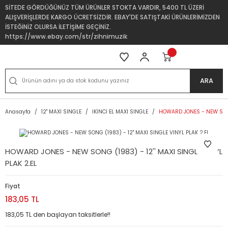
SİTEDE GÖRDÜĞÜNÜZ TÜM ÜRÜNLER STOKTA VARDIR, 5400 TL ÜZERİ
ALIŞVERİŞLERDE KARGO ÜCRETSİZDİR. EBAY'DE SATIŞTAKİ ÜRÜNLERİMİZDEN
İSTEĞİNİZ OLURSA İLETİŞİME GEÇİNİZ.
https://www.ebay.com/str/zihnimuzik
ARA
Anasayfa
12'' MAXI SINGLE
İKİNCİ EL MAXI SINGLE
HOWARD JONES - NEW SONG 
HOWARD JONES - NEW SONG (1983) - 12'' MAXI SINGLE VINYL
PLAK 2.EL
Fiyat
183,05 TL
183,05 TL den başlayan taksitlerle!!