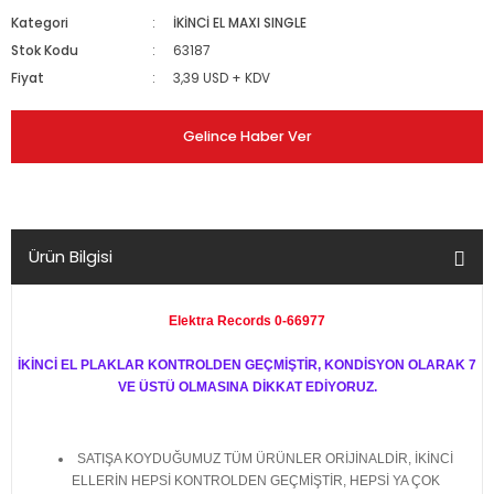
Kategori
İKİNCİ EL MAXI SINGLE
Stok Kodu
63187
Fiyat
3,39 USD + KDV
Gelince Haber Ver
Ürün Bilgisi
Elektra Records 0-66977
İKİNCİ EL PLAKLAR KONTROLDEN GEÇMİŞTİR, KONDİSYON OLARAK 7
VE ÜSTÜ OLMASINA DİKKAT EDİYORUZ.
SATIŞA KOYDUĞUMUZ TÜM ÜRÜNLER ORİJİNALDİR, İKİNCİ
ELLERİN HEPSİ KONTROLDEN GEÇMİŞTİR, HEPSİ YA ÇOK