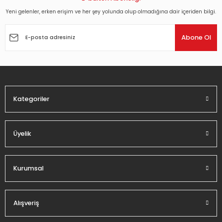
Yeni gelenler, erken erişim ve her şey yolunda olup olmadığına dair içeriden bilgi.
Ürün resmi kalitesiz, bozuk veya görüntülenemiyor.
Ürün açıklamasında eksik bilgiler bulunuyor.
Abone Ol
Ürün bilgilerinde hatalar bulunuyor.
Ürün fiyatı diğer sitelerden daha pahalı.
Bu ürüne benzer farklı alternatifler olmalı.
Kategoriler
Üyelik
Gönder
Kurumsal
Alışveriş