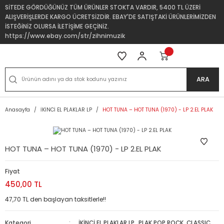
SİTEDE GÖRDÜĞÜNÜZ TÜM ÜRÜNLER STOKTA VARDIR, 5400 TL ÜZERİ
ALIŞVERİŞLERDE KARGO ÜCRETSİZDİR. EBAY'DE SATIŞTAKİ ÜRÜNLERİMİZDEN
İSTEĞİNİZ OLURSA İLETİŞİME GEÇİNİZ.
https://www.ebay.com/str/zihnimuzik
ARA
Anasayfa
İKİNCİ EL PLAKLAR LP
HOT TUNA – HOT TUNA (1970) - LP 2.EL PLAK
HOT TUNA – HOT TUNA (1970) - LP 2.EL PLAK
Fiyat
450,00 TL
47,70 TL den başlayan taksitlerle!!
Kategori
İKİNCİ EL PLAKLAR LP
,
PLAK POP ROCK, CLASSIC