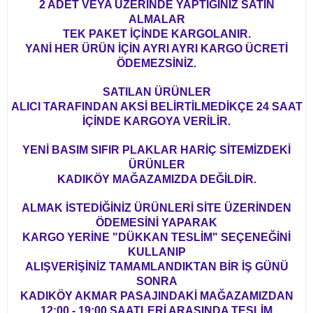
2 ADET VEYA ÜZERİNDE YAPTIĞINIZ SATIN
ALMALAR
TEK PAKET İÇİNDE KARGOLANIR.
YANİ HER ÜRÜN İÇİN AYRI AYRI KARGO ÜCRETİ
ÖDEMEZSİNİZ.
SATILAN ÜRÜNLER
ALICI TARAFINDAN AKSİ BELİRTİLMEDİKÇE 24 SAAT
İÇİNDE KARGOYA VERİLİR.
YENİ BASIM SIFIR PLAKLAR HARİÇ SİTEMİZDEKİ
ÜRÜNLER
KADIKÖY MAĞAZAMIZDA DEĞİLDİR.
ALMAK İSTEDİĞİNİZ ÜRÜNLERİ SİTE ÜZERİNDEN
ÖDEMESİNİ YAPARAK
KARGO YERİNE "DÜKKAN TESLİM" SEÇENEĞİNİ
KULLANIP
ALIŞVERİŞİNİZ TAMAMLANDIKTAN BİR İŞ GÜNÜ
SONRA
KADIKÖY AKMAR PASAJINDAKİ MAĞAZAMIZDAN
12:00 - 19:00 SAATLERİ ARASINDA TESLİM