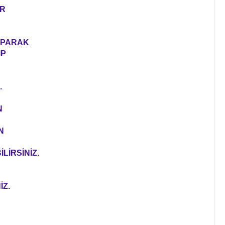
ER
YAPARAK
IP
.
N
N
LİRSİNİZ.
İZ.