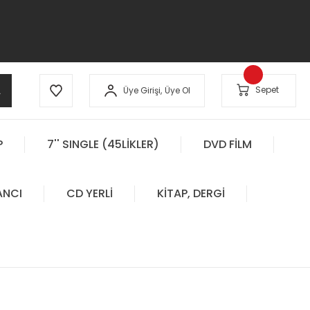
A
Sepet
Üye Girişi,
Üye Ol
P
7'' SINGLE (45LİKLER)
DVD FİLM
ANCI
CD YERLİ
KİTAP, DERGİ