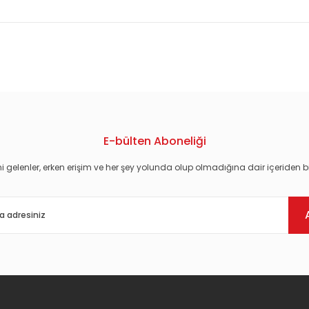
konularda yetersiz gördüğünüz noktaları öneri formunu kullanarak tarafım
E-bülten Aboneliği
i gelenler, erken erişim ve her şey yolunda olup olmadığına dair içeriden bi
Gönder