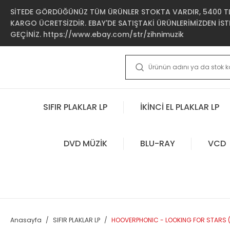
SİTEDE GÖRDÜĞÜNÜZ TÜM ÜRÜNLER STOKTA VARDIR, 5400 TL 
KARGO ÜCRETSİZDİR. EBAY'DE SATIŞTAKİ ÜRÜNLERİMİZDEN İSTE
GEÇİNİZ. https://www.ebay.com/str/zihnimuzik
SIFIR PLAKLAR LP
İKİNCİ EL PLAKLAR LP
DVD MÜZİK
BLU-RAY
VCD
Anasayfa
SIFIR PLAKLAR LP
HOOVERPHONIC - LOOKING FOR STARS (20