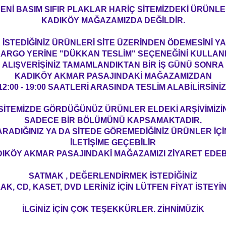
ENİ BASIM SIFIR PLAKLAR HARİÇ SİTEMİZDEKİ ÜRÜNL
KADIKÖY MAĞAZAMIZDA DEĞİLDİR.
İSTEDİĞİNİZ ÜRÜNLERİ SİTE ÜZERİNDEN ÖDEMESİNİ 
ARGO YERİNE "DÜKKAN TESLİM" SEÇENEĞİNİ KULLAN
ALIŞVERİŞİNİZ TAMAMLANDIKTAN BİR İŞ GÜNÜ SONRA
KADIKÖY AKMAR PASAJINDAKİ MAĞAZAMIZDAN
12:00 - 19:00 SAATLERİ ARASINDA TESLİM ALABİLİRSİNİZ
SİTEMİZDE GÖRDÜĞÜNÜZ ÜRÜNLER ELDEKİ ARŞİVİMİZİ
SADECE BİR BÖLÜMÜNÜ KAPSAMAKTADIR.
ARADIĞINIZ YA DA SİTEDE GÖREMEDİĞİNİZ ÜRÜNLER İÇİ
İLETİŞİME GEÇEBİLİR
IKÖY AKMAR PASAJINDAKİ MAĞAZAMIZI ZİYARET EDEBİ
SATMAK , DEĞERLENDİRMEK İSTEDİĞİNİZ
AK, CD, KASET, DVD LERİNİZ İÇİN LÜTFEN FİYAT İSTEYİN
İLGİNİZ İÇİN ÇOK TEŞEKKÜRLER. ZİHNİMÜZİK