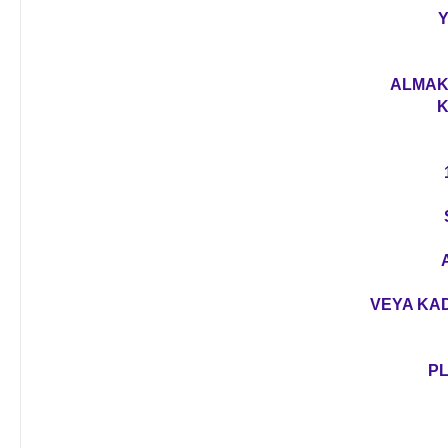
Y
ALMAK 
K
VEYA KAD
PL