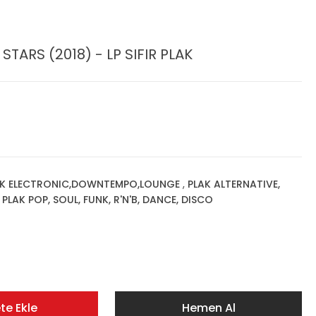
ARS (2018) - LP SIFIR PLAK
AK ELECTRONIC,DOWNTEMPO,LOUNGE
,
PLAK ALTERNATIVE,
,
PLAK POP, SOUL, FUNK, R'N'B, DANCE, DISCO
te Ekle
Hemen Al