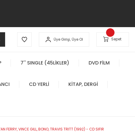
A
Sepet
Üye Girişi,
Üye Ol
P
7'' SINGLE (45LİKLER)
DVD FİLM
ANCI
CD YERLİ
KİTAP, DERGİ
 FERRY, VINCE GILL, BONO, TRAVIS TRITT (1992) - CD SIFIR