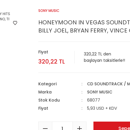
SONY MUSIC
HONEYMOON IN VEGAS SOUNDTRA
BILLY JOEL, BRYAN FERRY, VINCE G
Fiyat
320,22 TL den
320,22 TL
başlayan taksitlerle!!
Kategori
CD SOUNDTRACK / M
Marka
SONY MUSIC
Stok Kodu
68077
Fiyat
5,93 USD + KDV
Sepe