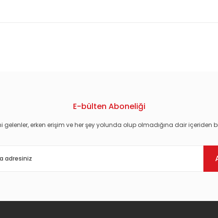
konularda yetersiz gördüğünüz noktaları öneri formunu kullanarak tarafım
E-bülten Aboneliği
i gelenler, erken erişim ve her şey yolunda olup olmadığına dair içeriden bi
Gönder