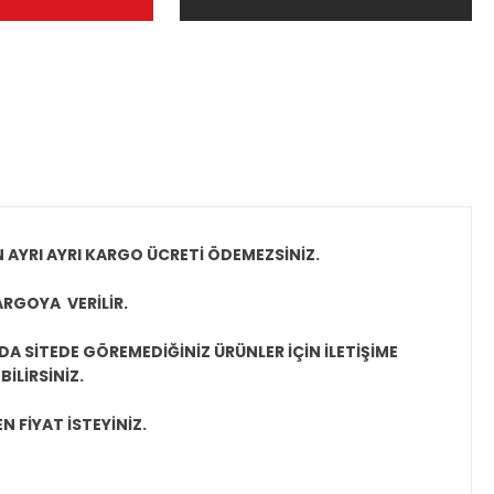
N AYRI AYRI KARGO ÜCRETİ ÖDEMEZSİNİZ.
ARGOYA VERİLİR.
A SİTEDE GÖREMEDİĞİNİZ ÜRÜNLER İÇİN İLETİŞİME
İLİRSİNİZ.
N FİYAT İSTEYİNİZ.