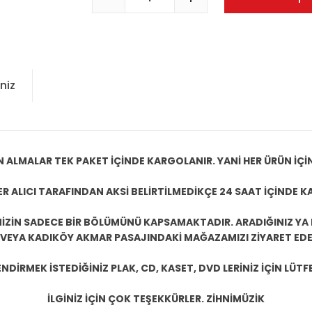
niz
N ALMALAR TEK PAKET İÇİNDE KARGOLANIR. YANİ HER ÜRÜN İÇİ
R ALICI TARAFINDAN AKSİ BELİRTİLMEDİKÇE 24 SAAT İÇİNDE K
ZİN SADECE BİR BÖLÜMÜNÜ KAPSAMAKTADIR. ARADIĞINIZ YA D
 VEYA KADIKÖY AKMAR PASAJINDAKİ MAĞAZAMIZI ZİYARET EDEB
DİRMEK İSTEDİĞİNİZ PLAK, CD, KASET, DVD LERİNİZ İÇİN LÜTFE
İLGİNİZ İÇİN ÇOK TEŞEKKÜRLER. ZİHNİMÜZİK