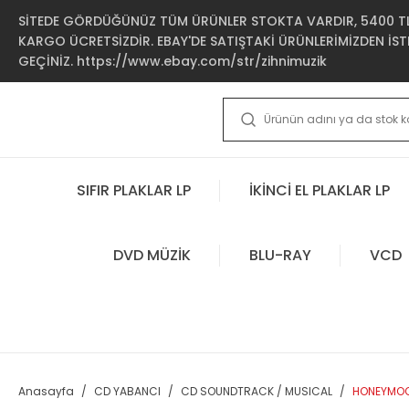
SİTEDE GÖRDÜĞÜNÜZ TÜM ÜRÜNLER STOKTA VARDIR, 5400 TL 
KARGO ÜCRETSİZDİR. EBAY'DE SATIŞTAKİ ÜRÜNLERİMİZDEN İSTE
GEÇİNİZ. https://www.ebay.com/str/zihnimuzik
SIFIR PLAKLAR LP
İKİNCİ EL PLAKLAR LP
DVD MÜZİK
BLU-RAY
VCD
Anasayfa
CD YABANCI
CD SOUNDTRACK / MUSICAL
HONEYMOON