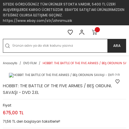
SİTEDE GÖRDÜĞÜNÜZ TÜM ÜRÜNLER STOKTA VARDIR, 5400 TL ÜZERİ
ALIŞVERİŞLERDE KARGO ÜCRETSİZDİR. EBAY'DE SATIŞTAKİ ÜRÜNLERİMİZDEN
İSTEĞİNİZ OLURSA İLETİŞİME GEÇİNİZ.
https://www.ebay.com/str/zihnimuzik
ARA
Anasayfa
DVD FİLM
HOBBIT: THE BATTLE OF THE FIVE ARMIES / BEŞ ORDUNUN SAV
HOBBIT: THE BATTLE OF THE FIVE ARMIES / BEŞ ORDUNUN
SAVAŞI - DVD 2.EL
Fiyat
675,00 TL
71,56 TL den başlayan taksitlerle!!