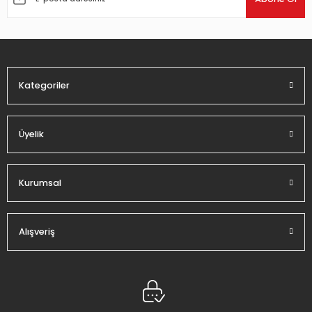
Ürün bilgilerinde hatalar bulunuyor.
Ürün fiyatı diğer sitelerden daha pahalı.
Bu ürüne benzer farklı alternatifler olmalı.
Kategoriler
Üyelik
Gönder
Kurumsal
Alışveriş