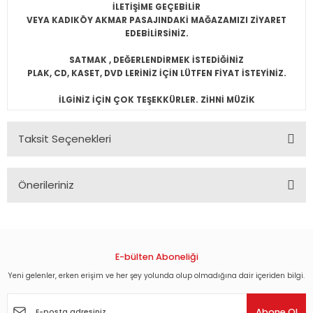
İLETİŞİME GEÇEBİLİR
VEYA KADIKÖY AKMAR PASAJINDAKİ MAĞAZAMIZI ZİYARET
EDEBİLİRSİNİZ.
SATMAK , DEĞERLENDİRMEK İSTEDİĞİNİZ
PLAK, CD, KASET, DVD LERİNİZ İÇİN LÜTFEN FİYAT İSTEYİNİZ.
İLGİNİZ İÇİN ÇOK TEŞEKKÜRLER. ZİHNİ MÜZİK
Taksit Seçenekleri
Önerileriniz
Bu ürünün fiyat bilgisi, resim, ürün açıklamalarında ve diğer
konularda yetersiz gördüğünüz noktaları öneri formunu
kullanarak tarafımıza iletebilirsiniz.
Görüş ve önerileriniz için teşekkür ederiz.
E-bülten Aboneliği
Yeni gelenler, erken erişim ve her şey yolunda olup olmadığına dair içeriden bilgi.
Ürün resmi kalitesiz, bozuk veya görüntülenemiyor.
Ürün açıklamasında eksik bilgiler bulunuyor.
Abone Ol