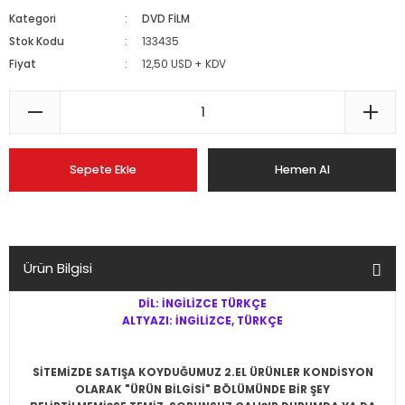
Kategori
DVD FİLM
Stok Kodu
133435
Fiyat
12,50 USD + KDV
Sepete Ekle
Hemen Al
Ürün Bilgisi
DİL: İNGİLİZCE TÜRKÇE
ALTYAZI: İNGİLİZCE, TÜRKÇE
SİTEMİZDE SATIŞA KOYDUĞUMUZ 2.EL ÜRÜNLER KONDİSYON
OLARAK "ÜRÜN BİLGİSİ" BÖLÜMÜNDE BİR ŞEY