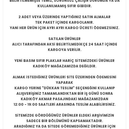
BELİRTİLMEMİŞSE
TEMİZ, SORUNSUZ ÇALIŞIR DURUMDA YA DA
KULLANILMAMIŞ SIFIR
GİBİDİR.
2 ADET VEYA ÜZERİNDE YAPTIĞINIZ SATIN ALMALAR
TEK PAKET İÇİNDE KARGOLANIR.
YANİ HER ÜRÜN İÇİN AYRI AYRI KARGO ÜCRETİ ÖDEMEZSİNİZ.
SATILAN ÜRÜNLER
ALICI TARAFINDAN AKSİ BELİRTİLMEDİKÇE 24 SAAT İÇİNDE
KARGOYA VERİLİR.
YENİ BASIM SIFIR PLAKLAR HARİÇ SİTEMİZDEKİ ÜRÜNLER
KADIKÖY MAĞAZAMIZDA DEĞİLDİR.
ALMAK İSTEDİĞİNİZ ÜRÜNLERİ SİTE ÜZERİNDEN ÖDEMESİNİ
YAPARAK
KARGO YERİNE "DÜKKAN TESLİM" SEÇENEĞİNİ KULLANIP
ALIŞVERİŞİNİZ TAMAMLANDIKTAN BİR İŞ GÜNÜ SONRA
KADIKÖY AKMAR PASAJINDAKİ MAĞAZAMIZDAN
12:00 - 19:00 SAATLERİ ARASINDA TESLİM ALABİLİRSİNİZ.
SİTEMİZDE GÖRDÜĞÜNÜZ ÜRÜNLER ELDEKİ ARŞİVİMİZİN
SADECE BİR BÖLÜMÜNÜ KAPSAMAKTADIR.
ARADIĞINIZ YA DA SİTEDE GÖREMEDİĞİNİZ ÜRÜNLER İÇİN