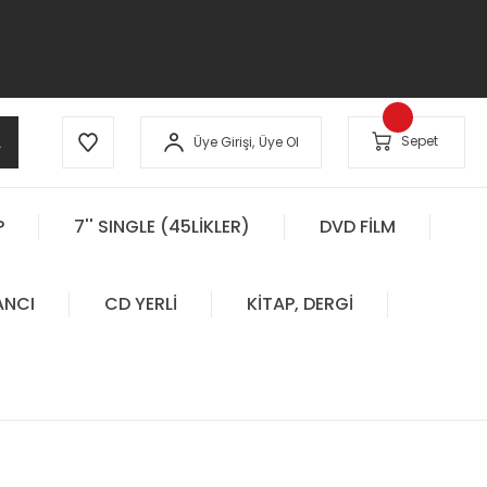
A
Sepet
Üye Girişi,
Üye Ol
P
7'' SINGLE (45LİKLER)
DVD FİLM
ANCI
CD YERLİ
KİTAP, DERGİ