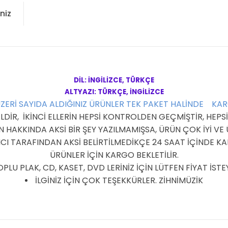
niz
DİL: İNGİLİZCE, TÜRKÇE
ALTYAZI: TÜRKÇE, İNGİLİZCE
ÜZERİ SAYIDA ALDIĞINIZ ÜRÜNLER TEK PAKET HALİNDE KA
R, İKİNCİ ELLERİN HEPSİ KONTROLDEN GEÇMİŞTİR, HEPSİ 
HAKKINDA AKSİ BİR ŞEY YAZILMAMIŞSA, ÜRÜN ÇOK İYİ V
I TARAFINDAN AKSİ BELİRTİLMEDİKÇE 24 SAAT İÇİNDE KAR
ÜRÜNLER İÇİN KARGO BEKLETİLİR.
PLU PLAK, CD, KASET, DVD LERİNİZ İÇİN LÜTFEN FİYAT İSTEY
İLGİNİZ İÇİN ÇOK TEŞEKKÜRLER. ZİHNİMÜZİK