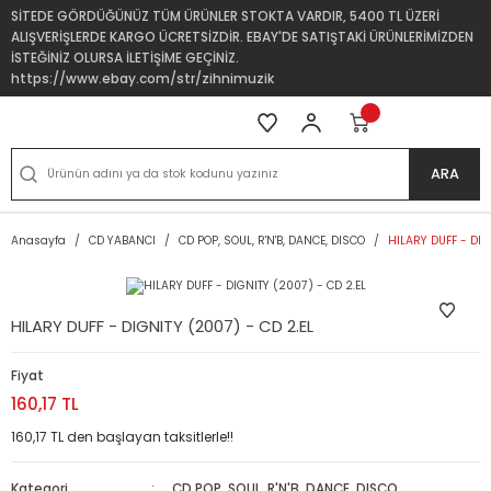
SİTEDE GÖRDÜĞÜNÜZ TÜM ÜRÜNLER STOKTA VARDIR, 5400 TL ÜZERİ
ALIŞVERİŞLERDE KARGO ÜCRETSİZDİR. EBAY'DE SATIŞTAKİ ÜRÜNLERİMİZDEN
İSTEĞİNİZ OLURSA İLETİŞİME GEÇİNİZ.
https://www.ebay.com/str/zihnimuzik
ARA
Anasayfa
CD YABANCI
CD POP, SOUL, R'N'B, DANCE, DISCO
HILARY DUFF - DIG
HILARY DUFF - DIGNITY (2007) - CD 2.EL
Fiyat
160,17 TL
160,17 TL den başlayan taksitlerle!!
Kategori
CD POP, SOUL, R'N'B, DANCE, DISCO