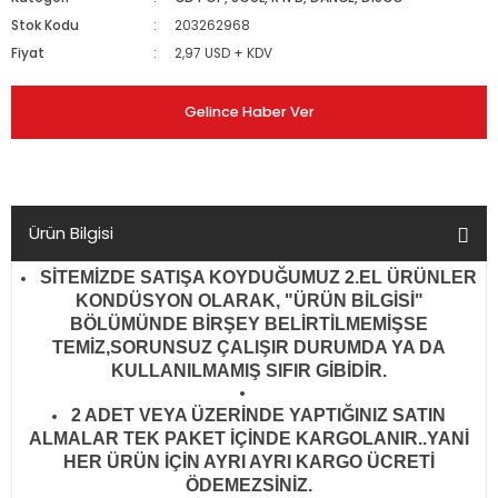
Stok Kodu
203262968
Fiyat
2,97 USD + KDV
Gelince Haber Ver
Ürün Bilgisi
SİTEMİZDE SATIŞA KOYDUĞUMUZ 2.EL ÜRÜNLER
KONDÜSYON OLARAK, "ÜRÜN BİLGİSİ"
BÖLÜMÜNDE BİRŞEY BELİRTİLMEMİŞSE
TEMİZ,SORUNSUZ ÇALIŞIR DURUMDA YA DA
KULLANILMAMIŞ SIFIR GİBİDİR
.
2 ADET VEYA ÜZERİNDE YAPTIĞINIZ SATIN
ALMALAR TEK PAKET İÇİNDE KARGOLANIR..YANİ
HER ÜRÜN İÇİN AYRI AYRI KARGO ÜCRETİ
ÖDEMEZSİNİZ.