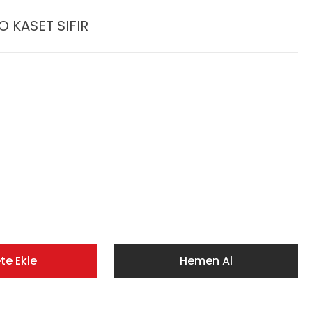
O KASET SIFIR
te Ekle
Hemen Al