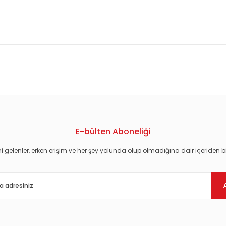
konularda yetersiz gördüğünüz noktaları öneri formunu kullanarak tarafım
E-bülten Aboneliği
i gelenler, erken erişim ve her şey yolunda olup olmadığına dair içeriden bi