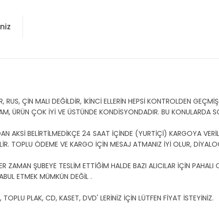
niz
US, ÇİN MALI DEĞİLDİR, İKİNCİ ELLERİN HEPSİ KONTROLDEN GEÇMİŞT
AM, ÜRÜN ÇOK İYİ VE ÜSTÜNDE KONDİSYONDADIR. BU KONULARDA 
N AKSİ BELİRTİLMEDİKÇE 24 SAAT İÇİNDE (YURTİÇİ) KARGOYA VERİLİ
EBİLİR. TOPLU ÖDEME VE KARGO İÇİN MESAJ ATMANIZ İYİ OLUR, DİYALOG
ER ZAMAN ŞUBEYE TESLİM ETTİĞİM HALDE BAZI ALICILAR İÇİN PAHALI
ABUL ETMEK MÜMKÜN DEĞİL .
PLU PLAK, CD, KASET, DVD' LERİNİZ İÇİN LÜTFEN FİYAT İSTEYİNİZ.