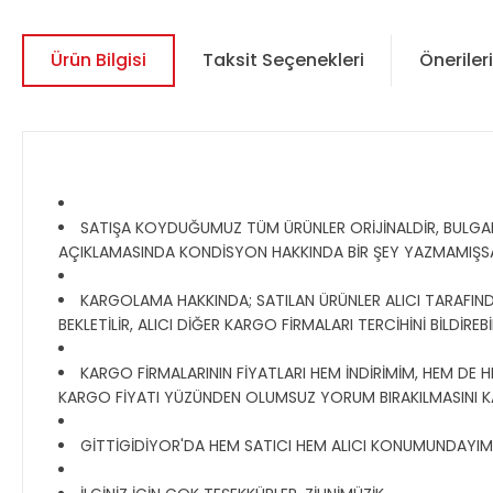
Ürün Bilgisi
Taksit Seçenekleri
Önerileri
SATIŞA KOYDUĞUMUZ TÜM ÜRÜNLER ORİJİNALDİR, BULGAR, R
AÇIKLAMASINDA KONDİSYON HAKKINDA BİR ŞEY YAZMAMIŞS
KARGOLAMA HAKKINDA; SATILAN ÜRÜNLER ALICI TARAFINDA
BEKLETİLİR, ALICI DİĞER KARGO FİRMALARI TERCİHİNİ BİLDİR
KARGO FİRMALARININ FİYATLARI HEM İNDİRİMİM, HEM DE H
KARGO FİYATI YÜZÜNDEN OLUMSUZ YORUM BIRAKILMASINI K
GİTTİGİDİYOR'DA HEM SATICI HEM ALICI KONUMUNDAYIM, TO