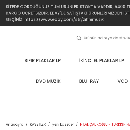
SİTEDE GÖRDÜĞÜNÜZ TÜM ÜRÜNLER STOKTA VARDIR, 5400 TL 
KARGO ÜCRETSİZDİR. EBAY'DE SATIŞTAKİ ÜRÜNLERİMİZDEN İSTE
GEÇİNİZ. https://www.ebay.com/str/zihnimuzik
SIFIR PLAKLAR LP
İKİNCİ EL PLAKLAR LP
DVD MÜZİK
BLU-RAY
VCD
Anasayfa
KASETLER
yerli kasetler
HİLAL ÇALIKOĞLU - TURKISH PI