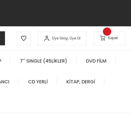
A
Sepet
Üye Girişi,
Üye Ol
P
7'' SINGLE (45LİKLER)
DVD FİLM
ANCI
CD YERLİ
KİTAP, DERGİ