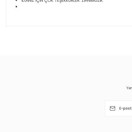
İLGİNİZ İÇİN ÇOK TEŞEKKÜRLER. ZİHNİMÜZİK
Bu ürünün fiyat bilgisi, resim, ürün açıklamalarında ve diğer 
Görüş ve önerileriniz için teşekkür ederiz.
Ürün resmi kalitesiz, bozuk veya görüntülenemiyor.
Ürün açıklamasında eksik bilgiler bulunuyor.
Ürün bilgilerinde hatalar bulunuyor.
Yen
Ürün fiyatı diğer sitelerden daha pahalı.
Bu ürüne benzer farklı alternatifler olmalı.