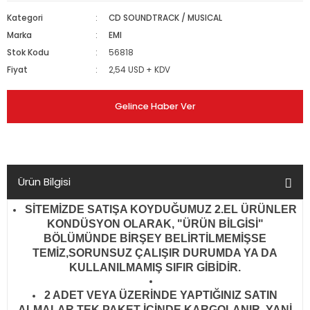
Kategori
CD SOUNDTRACK / MUSICAL
Marka
EMI
Stok Kodu
56818
Fiyat
2,54 USD + KDV
Gelince Haber Ver
Ürün Bilgisi
SİTEMİZDE SATIŞA KOYDUĞUMUZ 2.EL ÜRÜNLER
KONDÜSYON OLARAK, "ÜRÜN BİLGİSİ"
BÖLÜMÜNDE BİRŞEY BELİRTİLMEMİŞSE
TEMİZ,SORUNSUZ ÇALIŞIR DURUMDA YA DA
KULLANILMAMIŞ SIFIR GİBİDİR
.
2 ADET VEYA ÜZERİNDE YAPTIĞINIZ SATIN
ALMALAR TEK PAKET İÇİNDE KARGOLANIR..YANİ