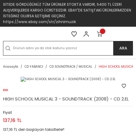
SİTEDE GÖRDÜĞÜNÜZ TÜM ÜRÜNLER STOKTA VARDIR, 5400 TL ÜZERİ
ALIŞVERİŞLERDE KARGO ÜCRETSİZDİR. EBAY'DE SATIŞTAKİ ÜRÜNLERİMİZDEN
İSTEĞİNİZ OLURSA İLETİŞİME GEÇİNİZ.
https://www.ebay.com/str/zihnimuzik
ARA
Anasayfa
CD YABANCI
CD SOUNDTRACK / MUSICAL
HIGH SCHOOL MUSICAL 3
EMI
HIGH SCHOOL MUSICAL 3 - SOUNDTRACK (2008) - CD 2.EL
Fiyat
137,16 TL
137,16 TL den başlayan taksitlerle!!