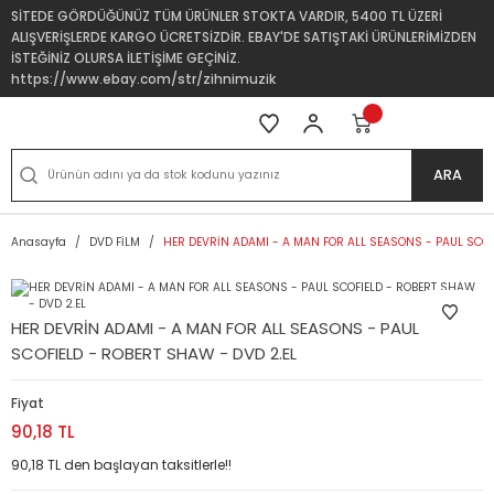
SİTEDE GÖRDÜĞÜNÜZ TÜM ÜRÜNLER STOKTA VARDIR, 5400 TL ÜZERİ
ALIŞVERİŞLERDE KARGO ÜCRETSİZDİR. EBAY'DE SATIŞTAKİ ÜRÜNLERİMİZDEN
İSTEĞİNİZ OLURSA İLETİŞİME GEÇİNİZ.
https://www.ebay.com/str/zihnimuzik
ARA
Anasayfa
DVD FİLM
HER DEVRİN ADAMI - A MAN FOR ALL SEASONS - PAUL SCOF
HER DEVRİN ADAMI - A MAN FOR ALL SEASONS - PAUL
SCOFIELD - ROBERT SHAW - DVD 2.EL
Fiyat
90,18 TL
90,18 TL den başlayan taksitlerle!!