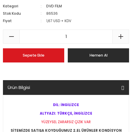
Kategori
DVD FİLM
Stok Kodu
86536
Fiyat
1,67 USD + KDV
Sepete Ekle
Hemen Al
Ürün Bilgisi
DİL: İNGİLİZCE
ALTYAZI: TÜRKÇE, İNGİLİZCE
YÜZEYSEL ZARARSIZ ÇİZİK VAR
SİTEMİZDE SATIŞA KOYDUĞUMUZ 2.EL ÜRÜNLER KONDİSYON