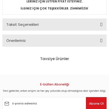
LERİNİZ İÇİN LÜTFEN FİYAT İSTEYİNİZ.
İLGİNİZ İÇİN ÇOK TEŞEKKÜRLER. ZİHNİMÜZİK
Taksit Seçenekleri
Önerileriniz
Bu ürünün fiyat bilgisi, resim, ürün açıklamalarında ve diğer
konularda yetersiz gördüğünüz noktaları öneri formunu
Tavsiye Ürünler
kullanarak tarafımıza iletebilirsiniz.
Görüş ve önerileriniz için teşekkür ederiz.
ELIZABETH THE GOLDEN AGE - CATE BLANCHETT - GEOFFREY RUSH - CLIVE OW
Ürün resmi kalitesiz, bozuk veya görüntülenemiyor.
Ürün açıklamasında eksik bilgiler bulunuyor.
E-bülten Aboneliği
45,90 TL
Ürün bilgilerinde hatalar bulunuyor.
Yeni gelenler, erken erişim ve her şey yolunda olup olmadığına dair içeriden bilgi.
Ürün fiyatı diğer sitelerden daha pahalı.
BOLEYN KIZI - THE OTHER BOLEYN GIRL - NATALIE PORTMAN - SCARLETT JOHA
Abone Ol
Bu ürüne benzer farklı alternatifler olmalı.