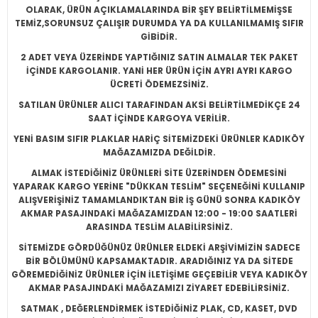
OLARAK, ÜRÜN AÇIKLAMALARINDA BİR ŞEY BELİRTİLMEMİŞSE
TEMİZ,SORUNSUZ ÇALIŞIR DURUMDA YA DA KULLANILMAMIŞ SIFIR
GİBİDİR.
2 ADET VEYA ÜZERİNDE YAPTIĞINIZ SATIN ALMALAR TEK PAKET
İÇİNDE KARGOLANIR. YANİ HER ÜRÜN İÇİN AYRI AYRI KARGO
ÜCRETİ ÖDEMEZSİNİZ.
SATILAN ÜRÜNLER ALICI TARAFINDAN AKSİ BELİRTİLMEDİKÇE 24
SAAT İÇİNDE KARGOYA VERİLİR.
YENİ BASIM SIFIR PLAKLAR HARİÇ SİTEMİZDEKİ ÜRÜNLER KADIKÖY
MAĞAZAMIZDA DEĞİLDİR.
ALMAK İSTEDİĞİNİZ ÜRÜNLERİ SİTE ÜZERİNDEN ÖDEMESİNİ
YAPARAK KARGO YERİNE "DÜKKAN TESLİM" SEÇENEĞİNİ KULLANIP
ALIŞVERİŞİNİZ TAMAMLANDIKTAN BİR İŞ GÜNÜ SONRA KADIKÖY
AKMAR PASAJINDAKİ MAĞAZAMIZDAN 12:00 - 19:00 SAATLERİ
ARASINDA TESLİM ALABİLİRSİNİZ.
SİTEMİZDE GÖRDÜĞÜNÜZ ÜRÜNLER ELDEKİ ARŞİVİMİZİN SADECE
BİR BÖLÜMÜNÜ KAPSAMAKTADIR. ARADIĞINIZ YA DA SİTEDE
GÖREMEDİĞİNİZ ÜRÜNLER İÇİN İLETİŞİME GEÇEBİLİR VEYA KADIKÖY
AKMAR PASAJINDAKİ MAĞAZAMIZI ZİYARET EDEBİLİRSİNİZ.
SATMAK , DEĞERLENDİRMEK İSTEDİĞİNİZ PLAK, CD, KASET, DVD