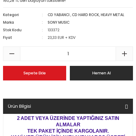
160,28 TL den başlayan taksitlerle!!
Kategori
CD YABANCI
,
CD HARD ROCK, HEAVY METAL
Marka
SONY MUSIC
Stok Kodu
133372
Fiyat
23,33 EUR + KDV
Sepete Ekle
Hemen Al
Ürün Bilgisi
2 ADET VEYA ÜZERİNDE YAPTIĞINIZ SATIN
ALMALAR
TEK PAKET İÇİNDE KARGOLANIR.