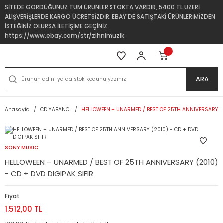
SİTEDE GÖRDÜĞÜNÜZ TÜM ÜRÜNLER STOKTA VARDIR, 5400 TL ÜZERİ
ALIŞVERİŞLERDE KARGO ÜCRETSİZDİR. EBAY'DE SATIŞTAKİ ÜRÜNLERİMİZDEN
İSTEĞİNİZ OLURSA İLETİŞİME GEÇİNİZ.
https://www.ebay.com/str/zihnimuzik
ARA
Anasayfa
CD YABANCI
HELLOWEEN – UNARMED / BEST OF 25TH ANNIVERSARY (20
SONY MUSIC
HELLOWEEN – UNARMED / BEST OF 25TH ANNIVERSARY (2010)
- CD + DVD DIGIPAK SIFIR
Fiyat
1.512,00 TL