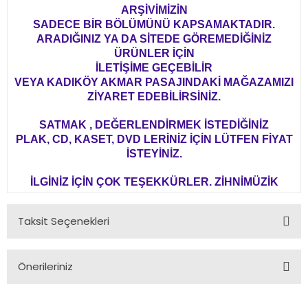
ARŞİVİMİZİN
SADECE BİR BÖLÜMÜNÜ KAPSAMAKTADIR.
ARADIĞINIZ YA DA SİTEDE GÖREMEDİĞİNİZ
ÜRÜNLER İÇİN
İLETİŞİME GEÇEBİLİR
VEYA KADIKÖY AKMAR PASAJINDAKİ MAĞAZAMIZI
ZİYARET EDEBİLİRSİNİZ.
SATMAK , DEĞERLENDİRMEK İSTEDİĞİNİZ
PLAK, CD, KASET, DVD LERİNİZ İÇİN LÜTFEN FİYAT
İSTEYİNİZ.
İLGİNİZ İÇİN ÇOK TEŞEKKÜRLER. ZİHNİMÜZİK
Taksit Seçenekleri
Önerileriniz
Bu ürünün fiyat bilgisi, resim, ürün açıklamalarında ve diğer
konularda yetersiz gördüğünüz noktaları öneri formunu