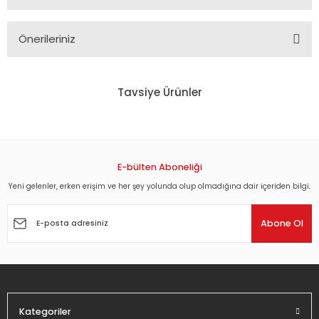
Önerileriniz
Bu ürünün fiyat bilgisi, resim, ürün açıklamalarında ve diğer
konularda yetersiz gördüğünüz noktaları öneri formunu
Tavsiye Ürünler
kullanarak tarafımıza iletebilirsiniz.
Görüş ve önerileriniz için teşekkür ederiz.
QUEEN - THE WORKS (1984) - LP 180GR 2015 EDITION REISSUE HALF SPEED MAS
Ürün resmi kalitesiz, bozuk veya görüntülenemiyor.
Ürün açıklamasında eksik bilgiler bulunuyor.
E-bülten Aboneliği
1.848,00 TL
Ürün bilgilerinde hatalar bulunuyor.
Yeni gelenler, erken erişim ve her şey yolunda olup olmadığına dair içeriden bilgi.
Ürün fiyatı diğer sitelerden daha pahalı.
QUEEN - INNUENDO (1991) - 2LP 180GR 2015 HALF SPEED MASTERED EDITION SIF
Abone Ol
Bu ürüne benzer farklı alternatifler olmalı.
3.024,00 TL
Kategoriler