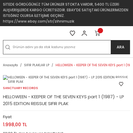
SİTEDE GÖRDÜĞÜNÜZ TÜM ÜRÜNLER STOKTA VARDIR, 5400 TL ÜZERİ
ALIŞVERİŞLERDE KARGO ÜCRETSİZDİR. EBAY'DE SATIŞTAKİ ÜRÜNLERİMİZDEN
İSTEĞİNİZ OLURSA İLETİŞİME GEÇİNİZ.
https://www.ebay.com/str/zihnimuzik
ARA
Anasayfa
SIFIR PLAKLAR LP
HELLOWEEN - KEEPER OF THE SEVEN KEYS part 1 (1987
SANCTUARY RECORDS
HELLOWEEN - KEEPER OF THE SEVEN KEYS part 1 (1987) - LP
2015 EDITION REISSUE SIFIR PLAK
Fiyat
1.998,00 TL