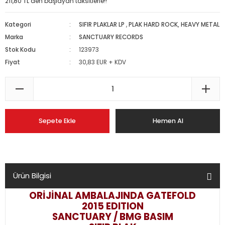
211,80 TL den başlayan taksitlerle!!
Kategori
SIFIR PLAKLAR LP
,
PLAK HARD ROCK, HEAVY METAL
Marka
SANCTUARY RECORDS
Stok Kodu
123973
Fiyat
30,83 EUR + KDV
Sepete Ekle
Hemen Al
Ürün Bilgisi
ORİJİNAL AMBALAJINDA GATEFOLD
2015 EDITION
SANCTUARY / BMG BASIM