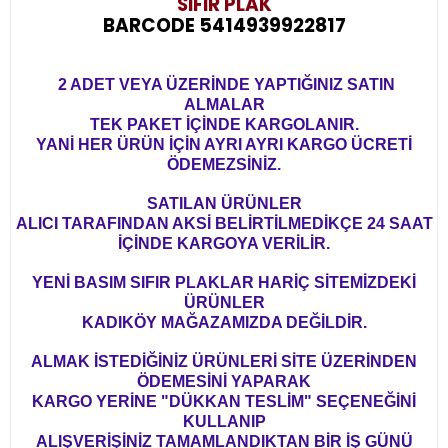
SIFIR PLAK
BARCODE 5414939922817
2 ADET VEYA ÜZERİNDE YAPTIĞINIZ SATIN
ALMALAR
TEK PAKET İÇİNDE KARGOLANIR.
YANİ HER ÜRÜN İÇİN AYRI AYRI KARGO ÜCRETİ
ÖDEMEZSİNİZ.
SATILAN ÜRÜNLER
ALICI TARAFINDAN AKSİ BELİRTİLMEDİKÇE 24 SAAT
İÇİNDE KARGOYA VERİLİR.
YENİ BASIM SIFIR PLAKLAR HARİÇ SİTEMİZDEKİ
ÜRÜNLER
KADIKÖY MAĞAZAMIZDA DEĞİLDİR.
ALMAK İSTEDİĞİNİZ ÜRÜNLERİ SİTE ÜZERİNDEN
ÖDEMESİNİ YAPARAK
KARGO YERİNE "DÜKKAN TESLİM" SEÇENEĞİNİ
KULLANIP
ALIŞVERİŞİNİZ TAMAMLANDIKTAN BİR İŞ GÜNÜ