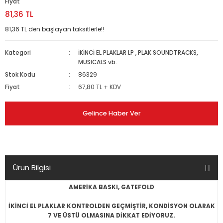
Fiyat
81,36 TL
81,36 TL den başlayan taksitlerle!!
Kategori
İKİNCİ EL PLAKLAR LP
,
PLAK SOUNDTRACKS,
MUSICALS vb.
Stok Kodu
86329
Fiyat
67,80 TL + KDV
Gelince Haber Ver
Ürün Bilgisi
AMERİKA BASKI, GATEFOLD
İKİNCİ EL PLAKLAR KONTROLDEN GEÇMİŞTİR, KONDİSYON OLARAK
7 VE ÜSTÜ OLMASINA DİKKAT EDİYORUZ.