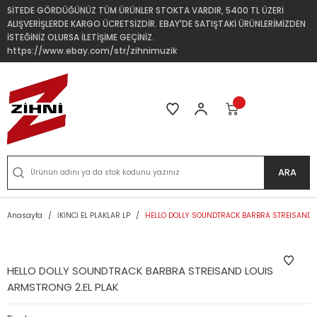
SİTEDE GÖRDÜĞÜNÜZ TÜM ÜRÜNLER STOKTA VARDIR, 5400 TL ÜZERİ
ALIŞVERİŞLERDE KARGO ÜCRETSİZDİR. EBAY'DE SATIŞTAKİ ÜRÜNLERİMİZDEN
İSTEĞİNİZ OLURSA İLETİŞİME GEÇİNİZ.
https://www.ebay.com/str/zihnimuzik
ARA
Anasayfa
İKİNCİ EL PLAKLAR LP
HELLO DOLLY SOUNDTRACK BARBRA STREISAND L
HELLO DOLLY SOUNDTRACK BARBRA STREISAND LOUIS
ARMSTRONG 2.EL PLAK