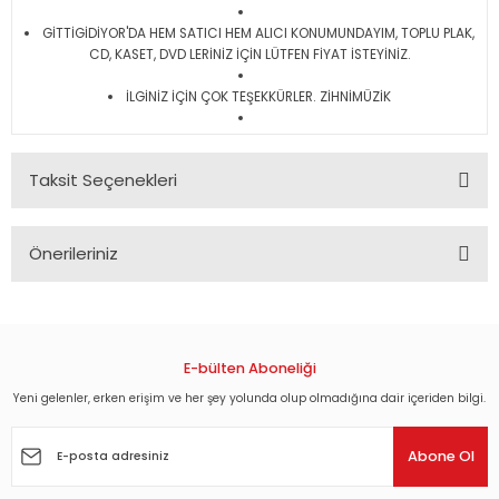
GİTTİGİDİYOR'DA HEM SATICI HEM ALICI KONUMUNDAYIM, TOPLU PLAK,
CD, KASET, DVD LERİNİZ İÇİN LÜTFEN FİYAT İSTEYİNİZ.
İLGİNİZ İÇİN ÇOK TEŞEKKÜRLER. ZİHNİMÜZİK
Taksit Seçenekleri
Önerileriniz
Bu ürünün fiyat bilgisi, resim, ürün açıklamalarında ve diğer
konularda yetersiz gördüğünüz noktaları öneri formunu
kullanarak tarafımıza iletebilirsiniz.
Görüş ve önerileriniz için teşekkür ederiz.
E-bülten Aboneliği
Yeni gelenler, erken erişim ve her şey yolunda olup olmadığına dair içeriden bilgi.
Ürün resmi kalitesiz, bozuk veya görüntülenemiyor.
Ürün açıklamasında eksik bilgiler bulunuyor.
Abone Ol
Ürün bilgilerinde hatalar bulunuyor.