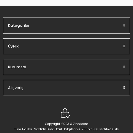
Ürün fiyatı diğer sitelerden daha pahalı.
Bu ürüne benzer farklı alternatifler olmalı.
Kategoriler
Üyelik
Gönder
Kurumsal
Alışveriş
Copyright 2023 © Zihni.com
Tüm Hakları Saklıdır. Kredi kartı bilgileriniz 256bit SSL sertifikası ile