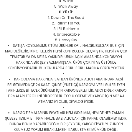
World
Walk Away
B Yüzü:
Down On The Road
Fallin? For You
I?ll Be Home
Unbreakable
Heavy Sky
SATIŞA KOYDUĞUMUZ TÜM ÜRÜNLER ORİJİNALDİR, BULGAR, RUS, ÇİN
MALI DEĞİLDİR, İKİNCİ ELLERİN HEPSİ KONTROLDEN GEÇMİŞTİR, HEPSİ YA ÇOK
TEMİZDİR YA DA SIFIRA YAKINDIR. ÜRÜN AÇIKLAMASINDA KONDİSYON
HAKKINDA BİR ŞEY YAZMAMIŞSAM, ÜRÜN ÇOK İYİ VE ÜSTÜNDE
KONDİSYONDADIR. BU KONULARDA SORU SORULMASINA GEREK YOKTUR
KARGOLAMA HAKKINDA; SATILAN ÜRÜNLER ALICI TARAFINDAN AKSİ
BELİRTİLMEDİKÇE 24 SAAT İÇİNDE (YURTİÇİ) KARGOYA VERİLİR, İLERLEYEN
TARİHLERDE BİTECEK ÜRÜNLER İÇİN KARGO BEKLETİLİR, ALICI DİĞER KARGO
FİRMALARI TERCİHİNİ BİLDİREBİLİR. TOPLU ÖDEME VE KARGO İÇİN MESAJ
ATMANIZ İYİ OLUR, DİYALOG İYİDİR.
KARGO FİRMALARININ FİYATLARI HEM İNDİRİMİM, HEM DE HER ZAMAN
ŞUBEYE TESLİM ETTİĞİM HALDE BAZI ALICILAR İÇİN PAHALI OLABİLMEKTEDİR,
BUNDA BENİM YAPABİLECEĞİM BİR ŞEY YOK, KARGO FİYATI YÜZÜNDEN
OLUMSUZ YORUM BIRAKILMASINI KABUL ETMEK MÜMKÜN DEĞİL .