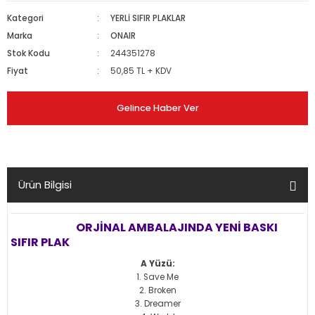
Kategori
YERLİ SIFIR PLAKLAR
Marka
ONAIR
Stok Kodu
244351278
Fiyat
50,85 TL + KDV
Gelince Haber Ver
Ürün Bilgisi
ORJİNAL AMBALAJINDA YENİ BASKI
SIFIR
PLAK
A Yüzü:
Save Me
Broken
Dreamer