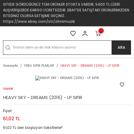
SİTEDE GÖRDÜĞÜNÜZ TÜM ÜRÜNLER STOKTA VARDIR, 5400 TL ÜZERİ
ALIŞVERİŞLERDE KARGO ÜCRETSİZDİR. EBAY'DE SATIŞTAKİ ÜRÜNLERİMİZDEN
İSTEĞİNİZ OLURSA İLETİŞİME GEÇİNİZ.
https://www.ebay.com/str/zihnimuzik
ARA
Anasayfa
YERLİ SIFIR PLAKLAR
HEAVY SKY - DREAMS (2016) - LP SIFIR
ONAIR
HEAVY SKY - DREAMS (2016) - LP SIFIR
Fiyat
61,02 TL
61,02 TL den başlayan taksitlerle!!