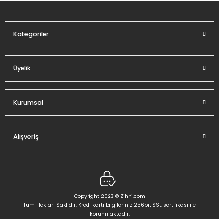
Bu ürüne benzer farklı alternatifler olmalı.
Kategoriler
Üyelik
Gönder
Kurumsal
Alışveriş
Copyright 2023 © Zihni.com
Tüm Hakları Saklıdır. Kredi kartı bilgileriniz 256bit SSL sertifikası ile
korunmaktadır.