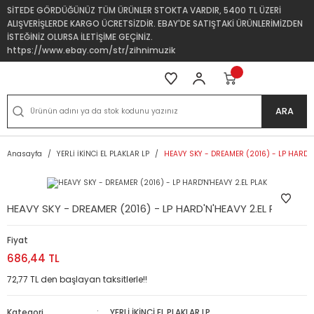
SİTEDE GÖRDÜĞÜNÜZ TÜM ÜRÜNLER STOKTA VARDIR, 5400 TL ÜZERİ
ALIŞVERİŞLERDE KARGO ÜCRETSİZDİR. EBAY'DE SATIŞTAKİ ÜRÜNLERİMİZDEN
İSTEĞİNİZ OLURSA İLETİŞİME GEÇİNİZ.
https://www.ebay.com/str/zihnimuzik
ARA
Anasayfa
YERLİ İKİNCİ EL PLAKLAR LP
HEAVY SKY - DREAMER (2016) - LP HARD'N
HEAVY SKY - DREAMER (2016) - LP HARD'N'HEAVY 2.EL PLAK
Fiyat
686,44 TL
72,77 TL den başlayan taksitlerle!!
Kategori
YERLİ İKİNCİ EL PLAKLAR LP