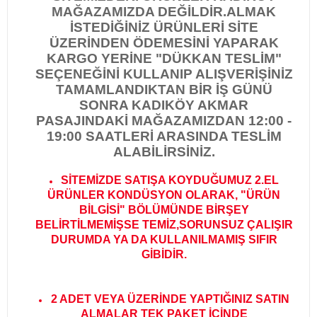
MAĞAZAMIZDA DEĞİLDİR.
ALMAK
İSTEDİĞİNİZ ÜRÜNLERİ SİTE
ÜZERİNDEN ÖDEMESİNİ YAPARAK
KARGO YERİNE "DÜKKAN TESLİM"
SEÇENEĞİNİ KULLANIP ALIŞVERİŞİNİZ
TAMAMLANDIKTAN BİR İŞ GÜNÜ
SONRA KADIKÖY AKMAR
PASAJINDAKİ MAĞAZAMIZDAN 12:00 -
19:00 SAATLERİ ARASINDA TESLİM
ALABİLİRSİNİZ.
SİTEMİZDE SATIŞA KOYDUĞUMUZ 2.EL
ÜRÜNLER KONDÜSYON OLARAK, "ÜRÜN
BİLGİSİ" BÖLÜMÜNDE BİRŞEY
BELİRTİLMEMİŞSE TEMİZ,SORUNSUZ ÇALIŞIR
DURUMDA YA DA KULLANILMAMIŞ SIFIR
GİBİDİR
.
2 ADET VEYA ÜZERİNDE YAPTIĞINIZ SATIN
ALMALAR TEK PAKET İÇİNDE