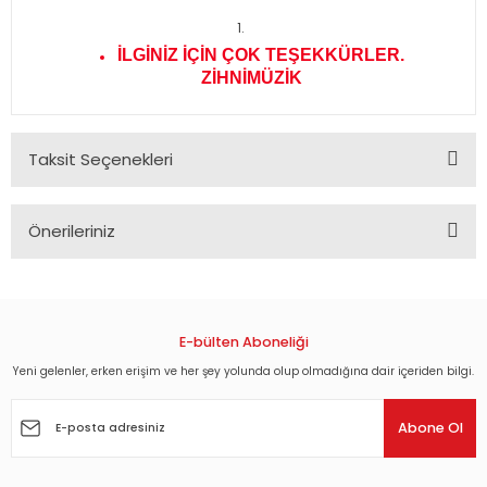
İLGİNİZ İÇİN ÇOK TEŞEKKÜRLER.
ZİHNİMÜZİK
Taksit Seçenekleri
Önerileriniz
Bu ürünün fiyat bilgisi, resim, ürün açıklamalarında ve diğer
konularda yetersiz gördüğünüz noktaları öneri formunu
kullanarak tarafımıza iletebilirsiniz.
Görüş ve önerileriniz için teşekkür ederiz.
E-bülten Aboneliği
Yeni gelenler, erken erişim ve her şey yolunda olup olmadığına dair içeriden bilgi.
Ürün resmi kalitesiz, bozuk veya görüntülenemiyor.
Ürün açıklamasında eksik bilgiler bulunuyor.
Abone Ol
Ürün bilgilerinde hatalar bulunuyor.
Ürün fiyatı diğer sitelerden daha pahalı.