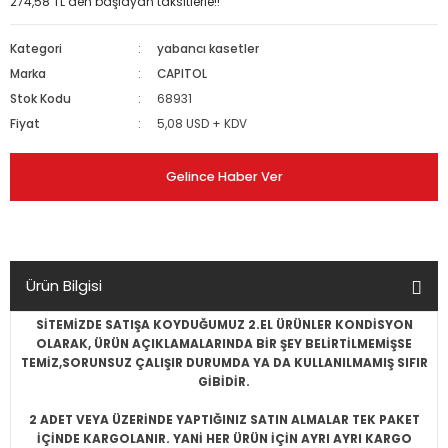
274,58 TL den başlayan taksitlerle!!
Kategori
yabancı kasetler
Marka
CAPITOL
Stok Kodu
68931
Fiyat
5,08 USD + KDV
Gelince Haber Ver
Ürün Bilgisi
SİTEMİZDE SATIŞA KOYDUĞUMUZ 2.EL ÜRÜNLER KONDİSYON
OLARAK, ÜRÜN AÇIKLAMALARINDA BİR ŞEY BELİRTİLMEMİŞSE
TEMİZ,SORUNSUZ ÇALIŞIR DURUMDA YA DA KULLANILMAMIŞ SIFIR
GİBİDİR.
2 ADET VEYA ÜZERİNDE YAPTIĞINIZ SATIN ALMALAR TEK PAKET
İÇİNDE KARGOLANIR. YANİ HER ÜRÜN İÇİN AYRI AYRI KARGO