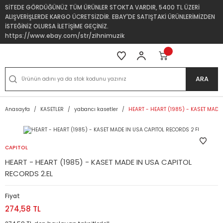
SİTEDE GÖRDÜĞÜNÜZ TÜM ÜRÜNLER STOKTA VARDIR, 5400 TL ÜZERİ
ALIŞVERİŞLERDE KARGO ÜCRETSİZDİR. EBAY'DE SATIŞTAKİ ÜRÜNLERİMİZDEN
İSTEĞİNİZ OLURSA İLETİŞİME GEÇİNİZ.
https://www.ebay.com/str/zihnimuzik
ARA
Anasayfa
KASETLER
yabancı kasetler
HEART - HEART (1985) - KASET MADE 
CAPITOL
HEART - HEART (1985) - KASET MADE IN USA CAPITOL
RECORDS 2.EL
Fiyat
274,58 TL