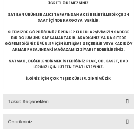
ÜCRETİ ÖDEMEZSİNİZ.
SATILAN ÜRÜNLER ALICI TARAFINDAN AKSİ BELİRTİLMEDİKÇE 24
SAAT İÇİNDE KARGOYA VERİLİR.
SİTEMİZDE GÖRDÜĞÜNÜZ ÜRÜNLER ELDEKİ ARŞİVİMİZİN SADECE
BİR BÖLÜMÜNÜ KAPSAMAKTADIR. ARADIĞINIZ YA DA SİTEDE
GÖREMEDİĞİNİZ ÜRÜNLER İÇİN İLETİŞİME GEÇEBİLİR VEYA KADIKÖY
AKMAR PASAJINDAKİ MAĞAZAMIZI ZİYARET EDEBİLİRSİNİZ.
SATMAK , DEĞERLENDİRMEK İSTEDİĞİNİZ PLAK, CD, KASET, DVD
LERİNİZ İÇİN LÜTFEN FİYAT İSTEYİNİZ.
İLGİNİZ İÇİN ÇOK TEŞEKKÜRLER. ZİHNİMÜZİK
Taksit Seçenekleri
Önerileriniz
Bu ürünün fiyat bilgisi, resim, ürün açıklamalarında ve diğer