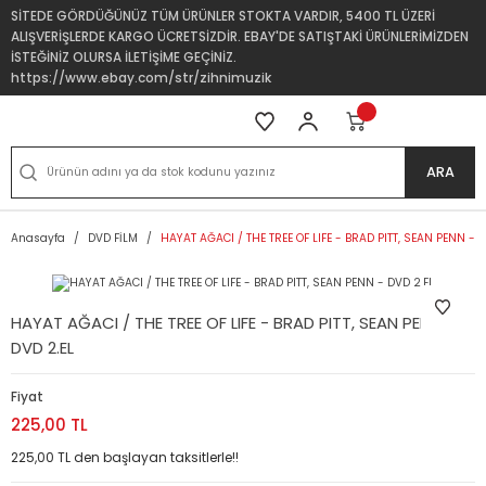
SİTEDE GÖRDÜĞÜNÜZ TÜM ÜRÜNLER STOKTA VARDIR, 5400 TL ÜZERİ
ALIŞVERİŞLERDE KARGO ÜCRETSİZDİR. EBAY'DE SATIŞTAKİ ÜRÜNLERİMİZDEN
İSTEĞİNİZ OLURSA İLETİŞİME GEÇİNİZ.
https://www.ebay.com/str/zihnimuzik
ARA
Anasayfa
DVD FİLM
HAYAT AĞACI / THE TREE OF LIFE - BRAD PITT, SEAN PENN - D
HAYAT AĞACI / THE TREE OF LIFE - BRAD PITT, SEAN PENN -
DVD 2.EL
Fiyat
225,00 TL
225,00 TL den başlayan taksitlerle!!