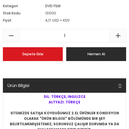
Kategori
DVD FİLM
Stok Kodu
131030
Fiyat
4,17 USD + KDV
Sepete Ekle
Hemen Al
Ürün Bilgisi
DİL: TÜRKÇE, İNGİLİZCE
ALTYAZI: TÜRKÇE
SİTEMİZDE SATIŞA KOYDUĞUMUZ 2.EL ÜRÜNLER KONDİSYON
OLARAK
"ÜRÜN BİLGİSİ" BÖLÜMÜNDE BİR ŞEY
BELİRTİLMEMİŞSE
TEMİZ, SORUNSUZ ÇALIŞIR DURUMDA YA DA