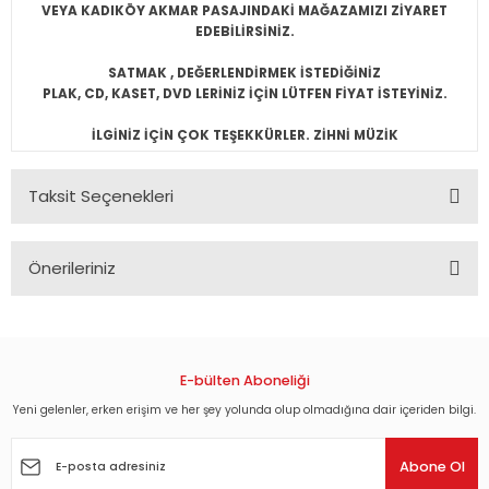
VEYA KADIKÖY AKMAR PASAJINDAKİ MAĞAZAMIZI ZİYARET
EDEBİLİRSİNİZ.
SATMAK , DEĞERLENDİRMEK İSTEDİĞİNİZ
PLAK, CD, KASET, DVD LERİNİZ İÇİN LÜTFEN FİYAT İSTEYİNİZ.
İLGİNİZ İÇİN ÇOK TEŞEKKÜRLER. ZİHNİ MÜZİK
Taksit Seçenekleri
Önerileriniz
Bu ürünün fiyat bilgisi, resim, ürün açıklamalarında ve diğer
konularda yetersiz gördüğünüz noktaları öneri formunu
kullanarak tarafımıza iletebilirsiniz.
Görüş ve önerileriniz için teşekkür ederiz.
E-bülten Aboneliği
Yeni gelenler, erken erişim ve her şey yolunda olup olmadığına dair içeriden bilgi.
Ürün resmi kalitesiz, bozuk veya görüntülenemiyor.
Ürün açıklamasında eksik bilgiler bulunuyor.
Abone Ol