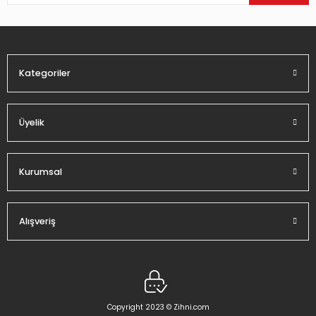
Ürün bilgilerinde hatalar bulunuyor.
Ürün fiyatı diğer sitelerden daha pahalı.
Bu ürüne benzer farklı alternatifler olmalı.
Kategoriler
Üyelik
Gönder
Kurumsal
Alışveriş
Copyright 2023 © Zihni.com