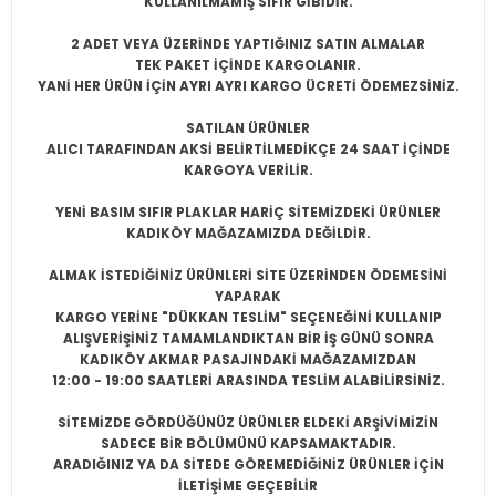
KULLANILMAMIŞ SIFIR
GİBİDİR.
2 ADET VEYA ÜZERİNDE YAPTIĞINIZ SATIN ALMALAR
TEK PAKET İÇİNDE KARGOLANIR.
YANİ HER ÜRÜN İÇİN AYRI AYRI KARGO ÜCRETİ ÖDEMEZSİNİZ.
SATILAN ÜRÜNLER
ALICI TARAFINDAN AKSİ BELİRTİLMEDİKÇE 24 SAAT İÇİNDE
KARGOYA VERİLİR.
YENİ BASIM SIFIR PLAKLAR HARİÇ SİTEMİZDEKİ ÜRÜNLER
KADIKÖY MAĞAZAMIZDA DEĞİLDİR.
ALMAK İSTEDİĞİNİZ ÜRÜNLERİ SİTE ÜZERİNDEN ÖDEMESİNİ
YAPARAK
KARGO YERİNE "DÜKKAN TESLİM" SEÇENEĞİNİ KULLANIP
ALIŞVERİŞİNİZ TAMAMLANDIKTAN BİR İŞ GÜNÜ SONRA
KADIKÖY AKMAR PASAJINDAKİ MAĞAZAMIZDAN
12:00 - 19:00 SAATLERİ ARASINDA TESLİM ALABİLİRSİNİZ.
SİTEMİZDE GÖRDÜĞÜNÜZ ÜRÜNLER ELDEKİ ARŞİVİMİZİN
SADECE BİR BÖLÜMÜNÜ KAPSAMAKTADIR.
ARADIĞINIZ YA DA SİTEDE GÖREMEDİĞİNİZ ÜRÜNLER İÇİN
İLETİŞİME GEÇEBİLİR