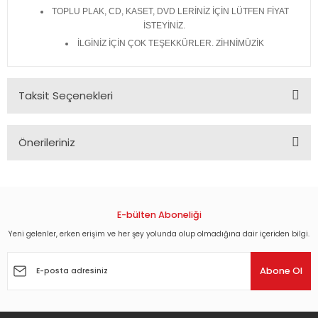
TOPLU PLAK, CD, KASET, DVD LERİNİZ İÇİN LÜTFEN FİYAT
İSTEYİNİZ.
İLGİNİZ İÇİN ÇOK TEŞEKKÜRLER. ZİHNİMÜZİK
Taksit Seçenekleri
Önerileriniz
Bu ürünün fiyat bilgisi, resim, ürün açıklamalarında ve diğer
konularda yetersiz gördüğünüz noktaları öneri formunu
kullanarak tarafımıza iletebilirsiniz.
Görüş ve önerileriniz için teşekkür ederiz.
E-bülten Aboneliği
Yeni gelenler, erken erişim ve her şey yolunda olup olmadığına dair içeriden bilgi.
Ürün resmi kalitesiz, bozuk veya görüntülenemiyor.
Ürün açıklamasında eksik bilgiler bulunuyor.
Abone Ol
Ürün bilgilerinde hatalar bulunuyor.
Ürün fiyatı diğer sitelerden daha pahalı.