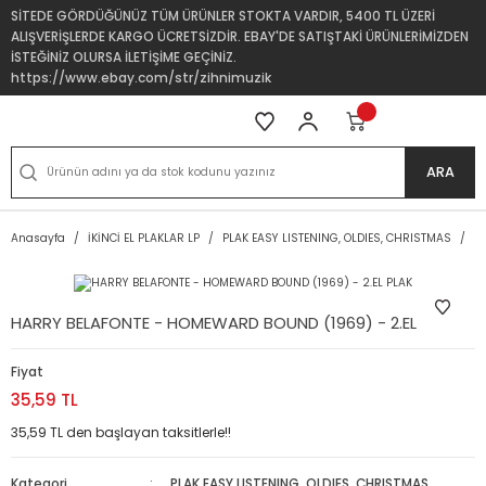
SİTEDE GÖRDÜĞÜNÜZ TÜM ÜRÜNLER STOKTA VARDIR, 5400 TL ÜZERİ
ALIŞVERİŞLERDE KARGO ÜCRETSİZDİR. EBAY'DE SATIŞTAKİ ÜRÜNLERİMİZDEN
İSTEĞİNİZ OLURSA İLETİŞİME GEÇİNİZ.
https://www.ebay.com/str/zihnimuzik
ARA
Anasayfa
İKİNCİ EL PLAKLAR LP
PLAK EASY LISTENING, OLDIES, CHRISTMAS
H
HARRY BELAFONTE - HOMEWARD BOUND (1969) - 2.EL PLAK
Fiyat
35,59 TL
35,59 TL den başlayan taksitlerle!!
Kategori
PLAK EASY LISTENING, OLDIES, CHRISTMAS