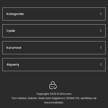
Bu ürüne benzer farklı alternatifler olmalı.
Kategoriler
Üyelik
Gönder
Kurumsal
Alışveriş
Copyright 2023 © Zihni.com
Tüm Hakları Saklıdır. Kredi kartı bilgileriniz 256bit SSL sertifikası ile
korunmaktadır.